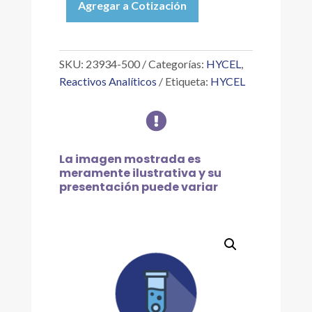
Agregar a Cotización
CLORUROS
ESTÁNDAR
1
ML
SKU:
23934-500
Categorías:
HYCEL
,
=
Reactivos Analíticos
Etiqueta:
HYCEL
10
MG

NACL,
500ML
cantidad
La imagen mostrada es
meramente ilustrativa y su
presentación puede variar