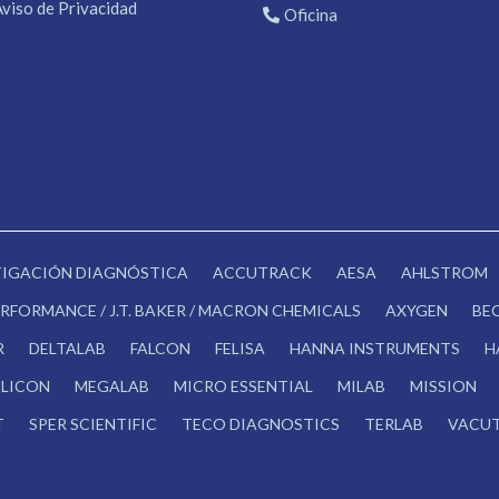
Aviso de Privacidad
Oficina
STIGACIÓN DIAGNÓSTICA
ACCUTRACK
AESA
AHLSTROM
RFORMANCE / J.T. BAKER / MACRON CHEMICALS
AXYGEN
BE
R
DELTALAB
FALCON
FELISA
HANNA INSTRUMENTS
H
LICON
MEGALAB
MICRO ESSENTIAL
MILAB
MISSION
T
SPER SCIENTIFIC
TECO DIAGNOSTICS
TERLAB
VACUT