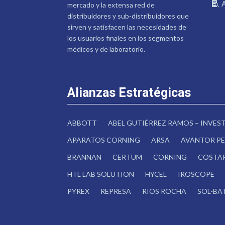
mercado y la extensa red de
distribuidores y sub-distribuidores que
sirven y satisfacen las necesidades de
los usuarios finales en los segmentos
médicos y de laboratorio.
Alianzas Estratégicas
ABBOTT
ABEL GUTIÉRREZ RAMOS – INVE
APARATOS CORNING
ARSA
AVANTOR PE
BRANNAN
CERTUM
CORNING
COSTA
HTL LAB SOLUTION
HYCEL
IROSCOPE
PYREX
REPRESA
RIOS ROCHA
SOL-BA