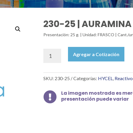
230-25 | AURAMINA O
Presentación: 25 g. | Unidad: FRASCO | Cant./un
230-
Agregar a Cotización
25
|
AURAMINA
SKU:
230-25
Categorías:
HYCEL
,
Reactivo
O
IC
41000,
La imagen mostrada es mera

presentación puede variar
25
G
cantidad