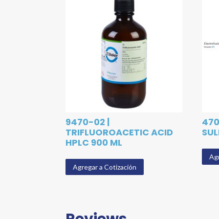
9470-02 |
470
TRIFLUOROACETIC ACID
SUL
HPLC 900 ML
Agr
Agregar a Cotización
Reviews