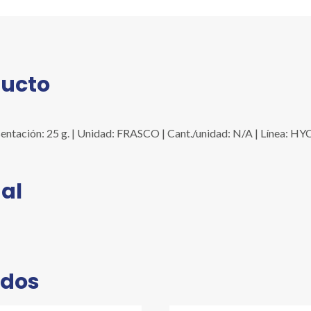
ducto
tación: 25 g. | Unidad: FRASCO | Cant./unidad: N/A | Línea: HY
al
ados