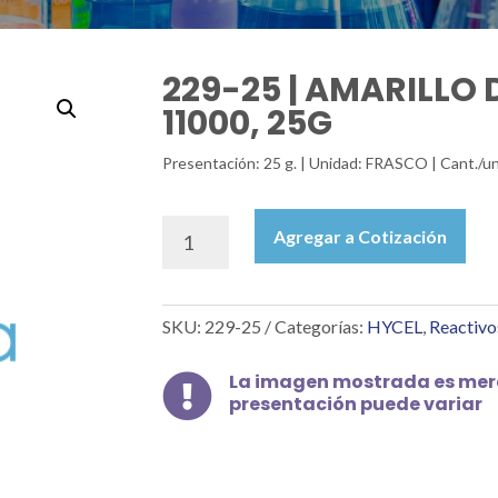
229-25 | AMARILLO 
11000, 25G
Presentación: 25 g. | Unidad: FRASCO | Cant./un
229-
Agregar a Cotización
25
|
AMARILLO
SKU:
229-25
Categorías:
HYCEL
,
Reactivo
DE
ANILINA
IC
La imagen mostrada es mera

presentación puede variar
11000,
25G
cantidad