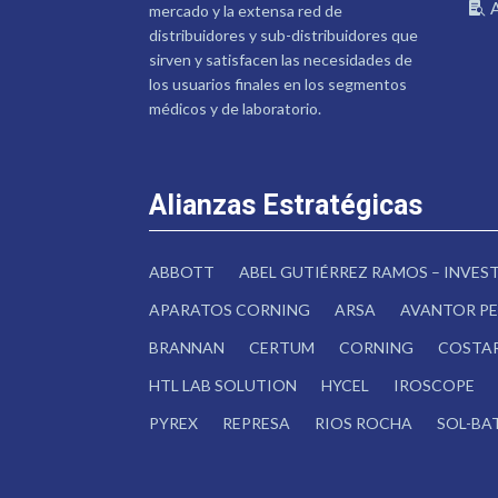
mercado y la extensa red de
distribuidores y sub-distribuidores que
sirven y satisfacen las necesidades de
los usuarios finales en los segmentos
médicos y de laboratorio.
Alianzas Estratégicas
ABBOTT
ABEL GUTIÉRREZ RAMOS – INVE
APARATOS CORNING
ARSA
AVANTOR PE
BRANNAN
CERTUM
CORNING
COSTA
HTL LAB SOLUTION
HYCEL
IROSCOPE
PYREX
REPRESA
RIOS ROCHA
SOL-BA