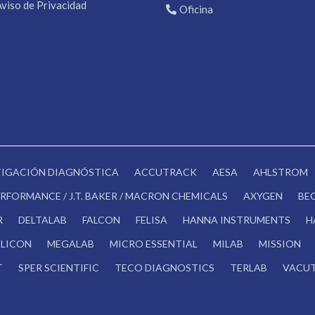
Aviso de Privacidad
Oficina
STIGACIÓN DIAGNÓSTICA
ACCUTRACK
AESA
AHLSTROM
RFORMANCE / J.T. BAKER / MACRON CHEMICALS
AXYGEN
BE
R
DELTALAB
FALCON
FELISA
HANNA INSTRUMENTS
H
LICON
MEGALAB
MICRO ESSENTIAL
MILAB
MISSION
T
SPER SCIENTIFIC
TECO DIAGNOSTICS
TERLAB
VACUT