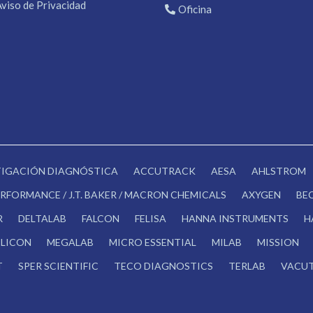
Aviso de Privacidad
Oficina
STIGACIÓN DIAGNÓSTICA
ACCUTRACK
AESA
AHLSTROM
RFORMANCE / J.T. BAKER / MACRON CHEMICALS
AXYGEN
BE
R
DELTALAB
FALCON
FELISA
HANNA INSTRUMENTS
H
LICON
MEGALAB
MICRO ESSENTIAL
MILAB
MISSION
T
SPER SCIENTIFIC
TECO DIAGNOSTICS
TERLAB
VACUT