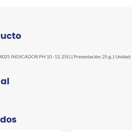
10
-12,
25G
cantidad
ducto
5 INDICADOR PH 10 -12, 25G | Presentación: 25 g. | Unidad: F
al
ados