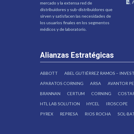
mercado y la extensa red de
distribuidores y sub-distribuidores que
sirven y satisfacen las necesidades de
los usuarios finales en los segmentos
médicos y de laboratorio.
Alianzas Estratégicas
ABBOTT
ABEL GUTIÉRREZ RAMOS – INVE
APARATOS CORNING
ARSA
AVANTOR PE
BRANNAN
CERTUM
CORNING
COSTA
HTL LAB SOLUTION
HYCEL
IROSCOPE
PYREX
REPRESA
RIOS ROCHA
SOL-BA