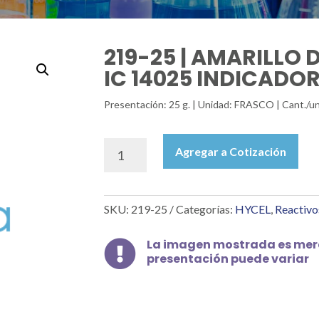
219-25 | AMARILLO 
IC 14025 INDICADOR 
Presentación: 25 g. | Unidad: FRASCO | Cant./un
219-
Agregar a Cotización
25
|
AMARILLO
SKU:
219-25
Categorías:
HYCEL
,
Reactivo
DE
ALIZARINA
GG
La imagen mostrada es mera

presentación puede variar
IC
14025
INDICADOR
PH