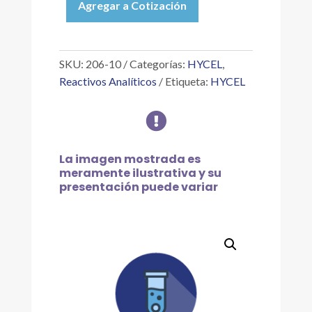
Agregar a Cotización
ROJO
DE
ACRIDINA
IC
SKU:
206-10
Categorías:
HYCEL
,
45000,
Reactivos Analíticos
Etiqueta:
HYCEL
10
G

cantidad
La imagen mostrada es
meramente ilustrativa y su
presentación puede variar