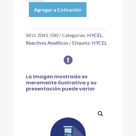
|
Agregar a Cotización
PIROGALATO
DE
POTASIO
ABSORBENTE
SKU:
2041-500
Categorías:
HYCEL
,
DE
Reactivos Analíticos
Etiqueta:
HYCEL
OXÍGENO,
500ML

cantidad
La imagen mostrada es
meramente ilustrativa y su
presentación puede variar