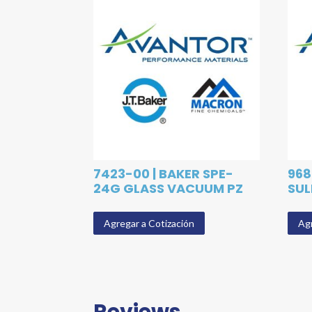
7423-00 | BAKER SPE-
968
24G GLASS VACUUM PZ
SUL
Agregar a Cotización
Agr
Reviews