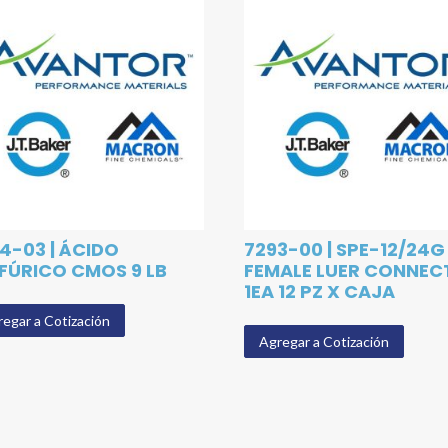
4-03 | ÁCIDO
7293-00 | SPE-12/24G
FÚRICO CMOS 9 LB
FEMALE LUER CONNEC
1EA 12 PZ X CAJA
egar a Cotización
Agregar a Cotización