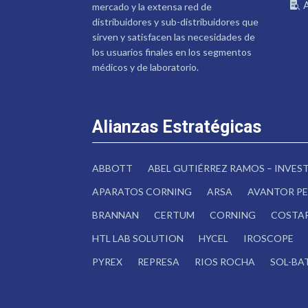
mercado y la extensa red de
distribuidores y sub-distribuidores que
sirven y satisfacen las necesidades de
los usuarios finales en los segmentos
médicos y de laboratorio.
Alianzas Estratégicas
ABBOTT
ABEL GUTIÉRREZ RAMOS – INVE
APARATOS CORNING
ARSA
AVANTOR PE
BRANNAN
CERTUM
CORNING
COSTA
HTL LAB SOLUTION
HYCEL
IROSCOPE
PYREX
REPRESA
RIOS ROCHA
SOL-BA