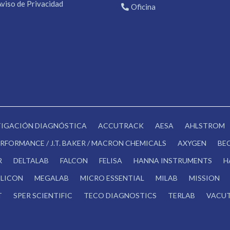
Aviso de Privacidad
Oficina
STIGACIÓN DIAGNÓSTICA
ACCUTRACK
AESA
AHLSTROM
RFORMANCE / J.T. BAKER / MACRON CHEMICALS
AXYGEN
BE
R
DELTALAB
FALCON
FELISA
HANNA INSTRUMENTS
H
LICON
MEGALAB
MICRO ESSENTIAL
MILAB
MISSION
T
SPER SCIENTIFIC
TECO DIAGNOSTICS
TERLAB
VACUT