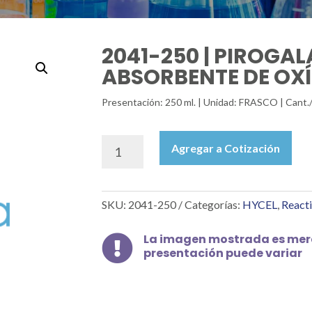
2041-250 | PIROGA
ABSORBENTE DE OXÍ
Presentación: 250 ml. | Unidad: FRASCO | Cant.
2041-
Agregar a Cotización
250
|
PIROGALATO
SKU:
2041-250
Categorías:
HYCEL
,
Reacti
DE
POTASIO
ABSORBENTE
La imagen mostrada es mera

presentación puede variar
DE
OXÍGENO,
250
ML