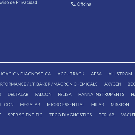
Aviso de Privacidad
Oficina
STIGACIÓN DIAGNÓSTICA
ACCUTRACK
AESA
AHLSTROM
RFORMANCE / J.T. BAKER / MACRON CHEMICALS
AXYGEN
BE
R
DELTALAB
FALCON
FELISA
HANNA INSTRUMENTS
H
LICON
MEGALAB
MICRO ESSENTIAL
MILAB
MISSION
T
SPER SCIENTIFIC
TECO DIAGNOSTICS
TERLAB
VACUT