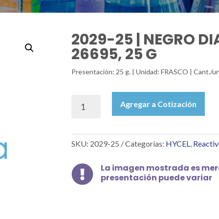
2029-25 | NEGRO DI
26695, 25 G
Presentación: 25 g. | Unidad: FRASCO | Cant./un
2029-
Agregar a Cotización
25
|
NEGRO
SKU:
2029-25
Categorías:
HYCEL
,
Reactiv
DIAMANTE
F
IC
La imagen mostrada es mera

presentación puede variar
26695,
25
G
cantidad