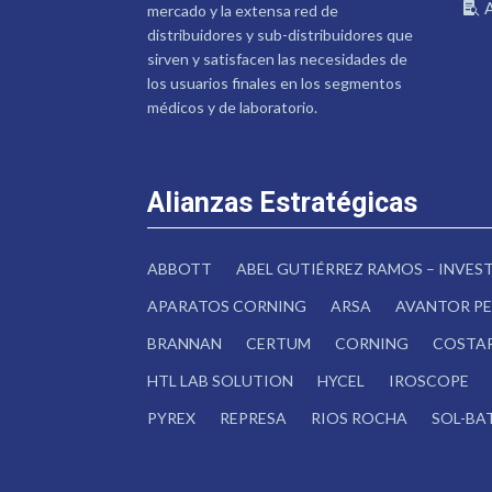
mercado y la extensa red de
distribuidores y sub-distribuidores que
sirven y satisfacen las necesidades de
los usuarios finales en los segmentos
médicos y de laboratorio.
Alianzas Estratégicas
ABBOTT
ABEL GUTIÉRREZ RAMOS – INVE
APARATOS CORNING
ARSA
AVANTOR PE
BRANNAN
CERTUM
CORNING
COSTA
HTL LAB SOLUTION
HYCEL
IROSCOPE
PYREX
REPRESA
RIOS ROCHA
SOL-BA