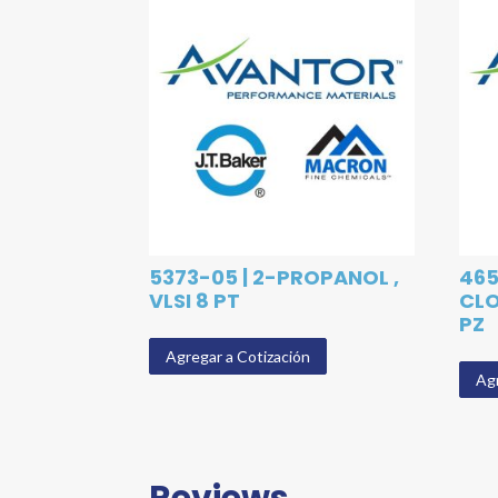
5373-05 | 2-PROPANOL ,
465
VLSI 8 PT
CLO
PZ
Agregar a Cotización
Agr
Reviews