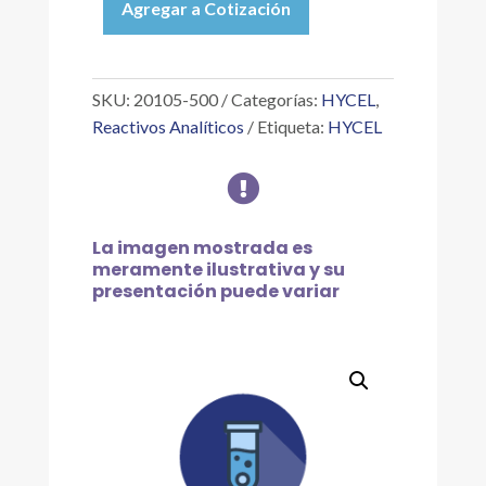
Agregar a Cotización
TIROSINA
REACTIVO
P/TANINO
Y
SKU:
20105-500
Categorías:
HYCEL
,
LIGNINO,
Reactivos Analíticos
Etiqueta:
HYCEL
500ML
cantidad

La imagen mostrada es
meramente ilustrativa y su
presentación puede variar