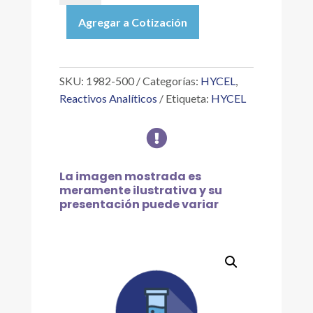
|
Agregar a Cotización
MANGANESO
ESTÁNDAR
1
ML
SKU:
1982-500
Categorías:
HYCEL
,
=
Reactivos Analíticos
Etiqueta:
HYCEL
0.1
MG

MN,
500ML
cantidad
La imagen mostrada es
meramente ilustrativa y su
presentación puede variar