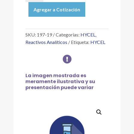
|
Agregar a Cotización
FORMALDEHIDO
SOLUCIÓN
37
%
SKU:
197-19
Categorías:
HYCEL
,
(FORMOL),
Reactivos Analíticos
Etiqueta:
HYCEL
19
L

cantidad
La imagen mostrada es
meramente ilustrativa y su
presentación puede variar