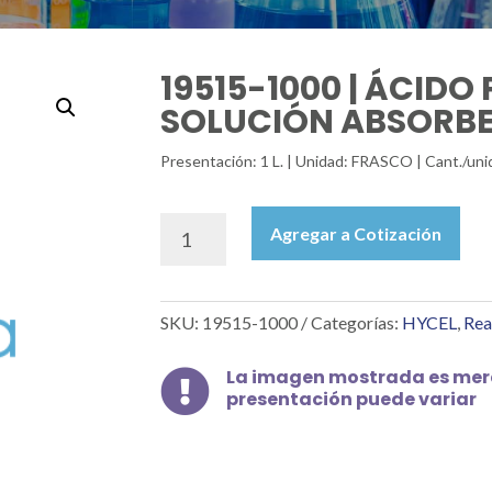
19515-1000 | ÁCIDO
SOLUCIÓN ABSORBEN
Presentación: 1 L. | Unidad: FRASCO | Cant./uni
19515-
Agregar a Cotización
1000
|
ÁCIDO
SKU:
19515-1000
Categorías:
HYCEL
,
Rea
PIROGÁLICO
SOLUCIÓN
ABSORBENTE
La imagen mostrada es mera

presentación puede variar
DE
O2
1
L