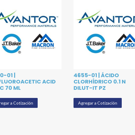
0-01 |
4655-01 | ÁCIDO
FLUOROACETIC ACID
CLORHÍDRICO 0.1 N
C 70 ML
DILUT-IT PZ
egar a Cotización
Agregar a Cotización