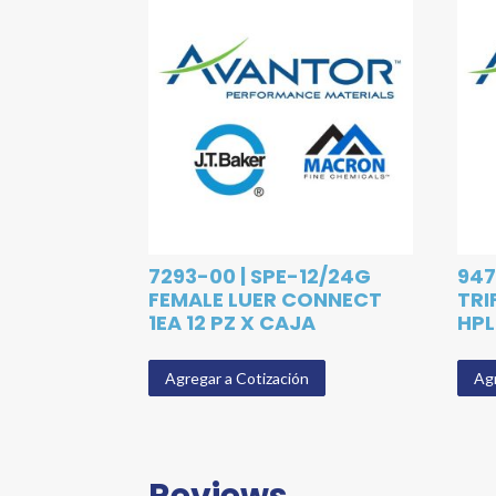
7293-00 | SPE-12/24G
947
FEMALE LUER CONNECT
TRI
1EA 12 PZ X CAJA
HPL
Agregar a Cotización
Agr
Reviews