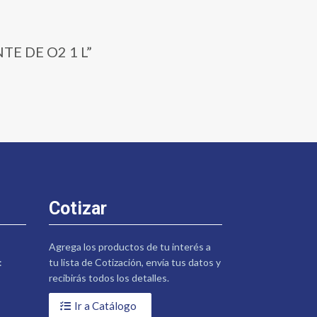
TE DE O2 1 L”
Cotizar
Agrega los productos de tu interés a
:
tu lista de Cotización, envía tus datos y
recibirás todos los detalles.
Ir a Catálogo