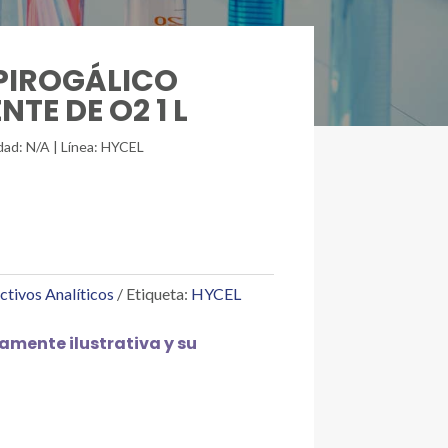
 PIROGÁLICO
TE DE O2 1 L
dad: N/A | Línea: HYCEL
ctivos Analíticos
Etiqueta:
HYCEL
mente ilustrativa y su