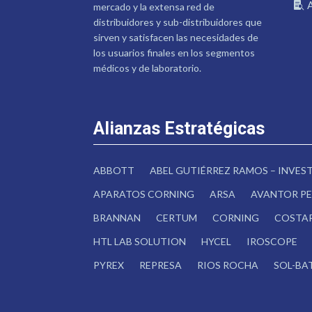
mercado y la extensa red de
distribuidores y sub-distribuidores que
sirven y satisfacen las necesidades de
los usuarios finales en los segmentos
médicos y de laboratorio.
Alianzas Estratégicas
ABBOTT
ABEL GUTIÉRREZ RAMOS – INVE
APARATOS CORNING
ARSA
AVANTOR PE
BRANNAN
CERTUM
CORNING
COSTA
HTL LAB SOLUTION
HYCEL
IROSCOPE
PYREX
REPRESA
RIOS ROCHA
SOL-BA