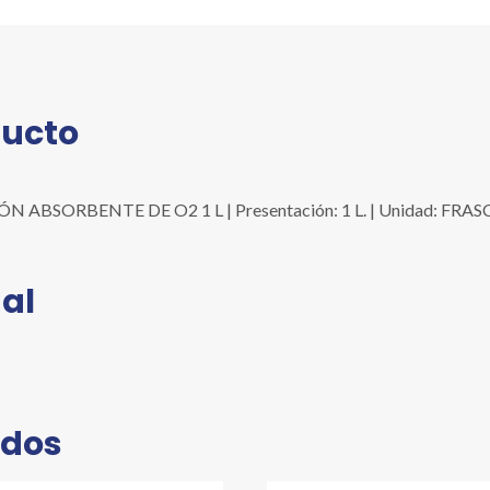
cantidad
ducto
BSORBENTE DE O2 1 L | Presentación: 1 L. | Unidad: FRASCO 
al
ados