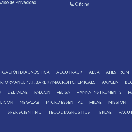
Aviso de Privacidad
Oficina
STIGACIÓN DIAGNÓSTICA
ACCUTRACK
AESA
AHLSTROM
RFORMANCE / J.T. BAKER / MACRON CHEMICALS
AXYGEN
BE
R
DELTALAB
FALCON
FELISA
HANNA INSTRUMENTS
H
LICON
MEGALAB
MICRO ESSENTIAL
MILAB
MISSION
T
SPER SCIENTIFIC
TECO DIAGNOSTICS
TERLAB
VACUT