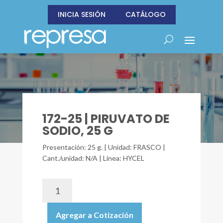
INICIA SESIÓN
CATÁLOGO
172-25 | PIRUVATO DE
SODIO, 25 G
Presentación: 25 g. | Unidad: FRASCO |
Cant./unidad: N/A | Línea: HYCEL
172-
25
|
Agregar a Cotización
PIRUVATO