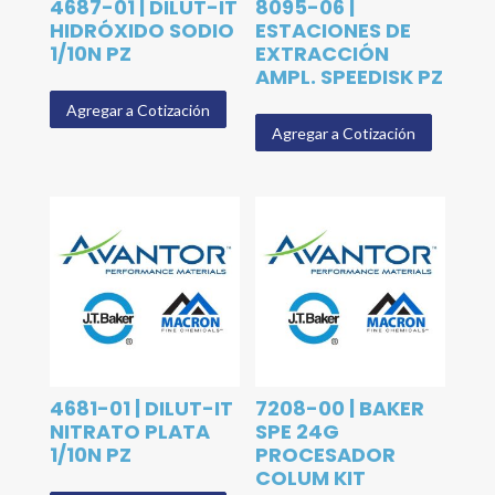
4687-01 | DILUT-IT
8095-06 |
HIDRÓXIDO SODIO
ESTACIONES DE
1/10N PZ
EXTRACCIÓN
AMPL. SPEEDISK PZ
Agregar a Cotización
Agregar a Cotización
4681-01 | DILUT-IT
7208-00 | BAKER
NITRATO PLATA
SPE 24G
1/10N PZ
PROCESADOR
COLUM KIT