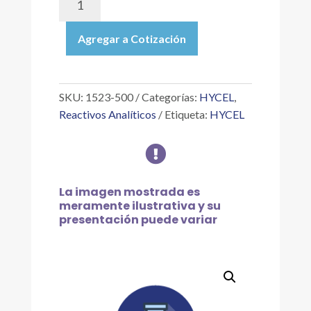
500
|
Agregar a Cotización
FENOL
SOLUCIÓN
P/V
(CONC.MÁX.
SKU:
1523-500
Categorías:
HYCEL
,
5%
Reactivos Analíticos
Etiqueta:
HYCEL
A
ESPECIFICACIÓN

EXACTA),
500ML
cantidad
La imagen mostrada es
meramente ilustrativa y su
presentación puede variar