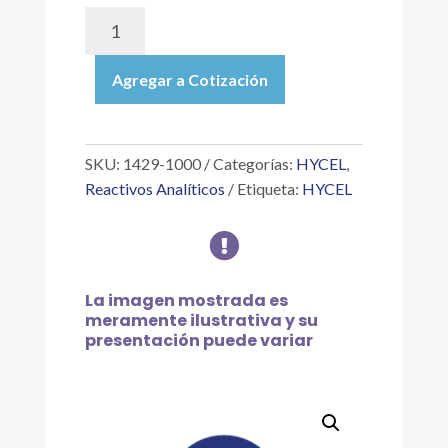
1429-
1000
|
Agregar a Cotización
TIOCIANATO
DE
AMONIO
1
SKU:
1429-1000
Categorías:
HYCEL
,
NORMAL
Reactivos Analíticos
Etiqueta:
HYCEL
O
FRACCIONAL

(A
ESPECIFICACIÓN
EXACTA),
La imagen mostrada es
1
meramente ilustrativa y su
presentación puede variar
L
cantidad