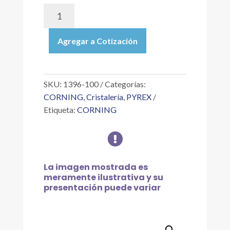
1396-
100
|
Agregar a Cotización
BOTELLA
CUADRADAS
DE
VIDRIO
SKU:
1396-100
Categorías:
PARA
CORNING
,
Cristalería
,
PYREX
ALMACENAMIENTO
Etiqueta:
CORNING
DE
MEDIOS

CON
TAPÓN
GL32
La imagen mostrada es
DE
meramente ilustrativa y su
100
presentación puede variar
ML
cantidad