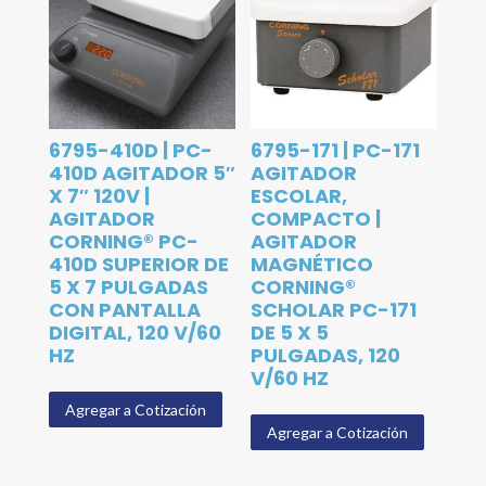
6795-410D | PC-
6795-171 | PC-171
410D AGITADOR 5″
AGITADOR
X 7″ 120V |
ESCOLAR,
AGITADOR
COMPACTO |
CORNING® PC-
AGITADOR
410D SUPERIOR DE
MAGNÉTICO
5 X 7 PULGADAS
CORNING®
CON PANTALLA
SCHOLAR PC-171
DIGITAL, 120 V/60
DE 5 X 5
HZ
PULGADAS, 120
V/60 HZ
Agregar a Cotización
Agregar a Cotización