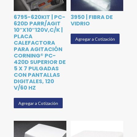
6795-620KIT | PC-
3950 | FIBRA DE
620D PARR/AGIT
VIDRIO
10″X10″120V,C/K |
PLACA
Agregar a Cotización
CALEFACTORA
PARA AGITACIÓN
CORNING® PC-
420D SUPERIOR DE
5 X 7 PULGADAS
CON PANTALLAS
DIGITALES, 120
V/60 HZ
Agregar a Cotización