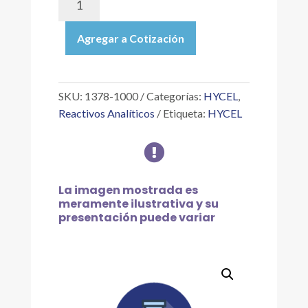
1000
|
Agregar a Cotización
YODURO
DE
POTASIO
0.1
SKU:
1378-1000
Categorías:
HYCEL
,
NORMAL
Reactivos Analíticos
Etiqueta:
HYCEL
O
FRACCIONAL

(A
ESPECIFICACIÓN
EXACTA),
La imagen mostrada es
1
meramente ilustrativa y su
presentación puede variar
L
cantidad