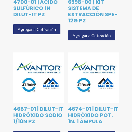
4700-01 | ÁCIDO
6998-00 | KIT
SULFÚRICO 1N
SISTEMA DE
DILUT-IT PZ
EXTRACCIÓN SPE-
12G PZ
Agregar a Cotización
Agregar a Cotización
4687-01 | DILUT-IT
4674-01 | DILUT-IT
HIDRÓXIDO SODIO
HIDRÓXIDO POT.
1/10N PZ
1N. 1 ÁMPULA