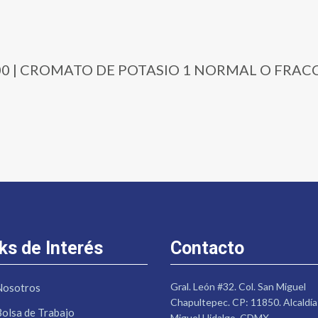
1-1000 | CROMATO DE POTASIO 1 NORMAL O FRA
ks de Interés
Contacto
Gral. León #32. Col. San Miguel
Nosotros
Chapultepec. CP: 11850. Alcaldía
Bolsa de Trabajo
Miguel Hidalgo. CDMX.