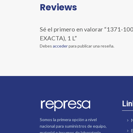
Reviews
Sé el primero en valorar “137
EXACTA), 1 L”
Debes
acceder
para publicar una reseña.
Lin
Somos la primera opción a nivel
nacional para suministros de equipo,
material e insumos de laboratorio.