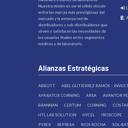
Nuestra misión es ser el sólido vínculo
entre las marcas más prestigiosas del
mercado y la extensa red de
distribuidores y sub-distribuidores que
sirven y satisfacen las necesidades de
los usuarios finales en los segmentos
médicos y de laboratorio.
Alianzas Estratégicas
ABBOTT
ABEL GUTIÉRREZ RAMOS – INVE
APARATOS CORNING
ARSA
AVANTOR PE
BRANNAN
CERTUM
CORNING
COSTA
HTL LAB SOLUTION
HYCEL
IROSCOPE
PYREX
REPRESA
RIOS ROCHA
SOL-BA