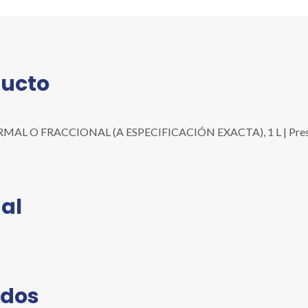
(A
ESPECIFICACIÓN
EXACTA),
1
L
ducto
cantidad
L O FRACCIONAL (A ESPECIFICACIÓN EXACTA), 1 L | Presenta
al
ados