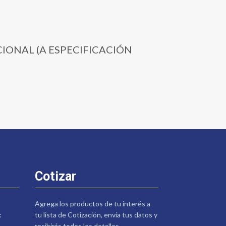
CCIONAL (A ESPECIFICACIÓN
Cotizar
Agrega los productos de tu interés a
:
tu lista de Cotización, envía tus datos y
recibirás todos los detalles.