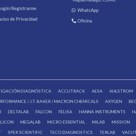
Login/Registrarme
WhatsApp
Aviso de Privacidad
Oficina
STIGACIÓN DIAGNÓSTICA
ACCUTRACK
AESA
AHLSTROM
RFORMANCE / J.T. BAKER / MACRON CHEMICALS
AXYGEN
BE
R
DELTALAB
FALCON
FELISA
HANNA INSTRUMENTS
H
LICON
MEGALAB
MICRO ESSENTIAL
MILAB
MISSION
T
SPER SCIENTIFIC
TECO DIAGNOSTICS
TERLAB
VACUT