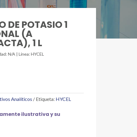
O DE POTASIO 1
NAL (A
CTA), 1 L
dad: N/A | Línea: HYCEL
tivos Analíticos
Etiqueta:
HYCEL
mente ilustrativa y su