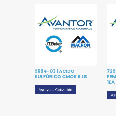
9684-03 | ÁCIDO
729
SULFÚRICO CMOS 9 LB
FEM
1EA
Agregar a Cotización
Agr