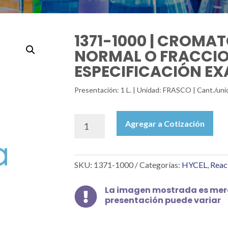
1371-1000 | CROMAT
NORMAL O FRACCIO
ESPECIFICACIÓN EXA
Presentación: 1 L. | Unidad: FRASCO | Cant./uni
1371-
Agregar a Cotización
1000
|
CROMATO
SKU:
1371-1000
Categorías:
HYCEL
,
Reac
DE
POTASIO
1
La imagen mostrada es mera

presentación puede variar
NORMAL
O
FRACCIONAL