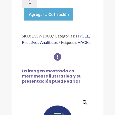
1000
|
Agregar a Cotización
ÁCIDO
CLORHÍDRICO
4
A
SKU:
1357-1000
Categorías:
HYCEL
,
6.99
Reactivos Analíticos
Etiqueta:
HYCEL
NORMAL
O

MOLAR
(A
ESPECIFICACIÓN
La imagen mostrada es
EXACTA)
meramente ilustrativa y su
presentación puede variar
1
L
cantidad