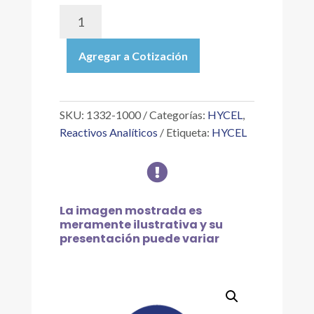
1332-
1000
|
Agregar a Cotización
HIDRÓXIDO
DE
AMONIO
1
SKU:
1332-1000
Categorías:
HYCEL
,
NORMAL
Reactivos Analíticos
Etiqueta:
HYCEL
O
MOLAR

O
FRACCIONAL
(A
La imagen mostrada es
ESPECIFICACIÓN
meramente ilustrativa y su
presentación puede variar
EXACTA),
1
L
cantidad