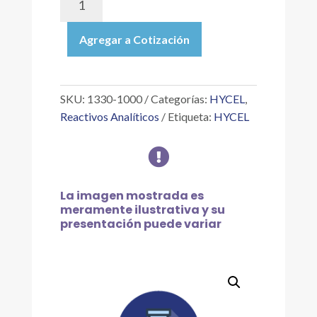
1000
|
Agregar a Cotización
ÁCIDO
ACÉTICO
1
NORMAL
SKU:
1330-1000
Categorías:
HYCEL
,
O
Reactivos Analíticos
Etiqueta:
HYCEL
MOLAR
O

FRACCIONAL
(A
ESPECIFICACIÓN
La imagen mostrada es
EXACTA)
meramente ilustrativa y su
presentación puede variar
1
L
cantidad