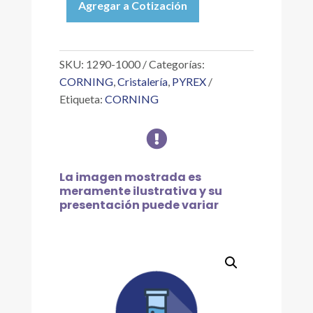
Agregar a Cotización
BOTELLA
DE
VIDRIO
ROUX
SKU:
1290-1000
Categorías:
1
CORNING
,
Cristalería
,
PYREX
L
Etiqueta:
CORNING
(FRASCO
DE

CULTIVO)
cantidad
La imagen mostrada es
meramente ilustrativa y su
presentación puede variar