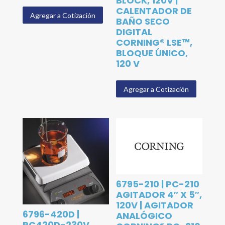
BLOCK, 120V |
CALENTADOR DE
Agregar a Cotización
BAÑO SECO
DIGITAL
CORNING® LSE™,
BLOQUE ÚNICO,
120 V
Agregar a Cotización
6795-210 | PC-210
AGITADOR 4″ X 5″,
120V | AGITADOR
6796-420D |
ANALÓGICO
PC420D-230V