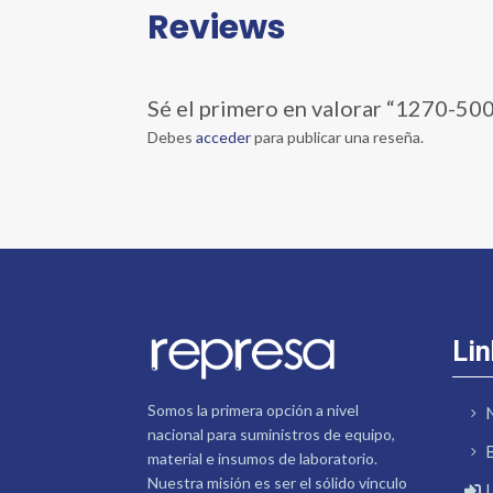
Reviews
Sé el primero en valorar “127
Debes
acceder
para publicar una reseña.
Lin
Somos la primera opción a nivel
nacional para suministros de equipo,
material e insumos de laboratorio.
Nuestra misión es ser el sólido vínculo