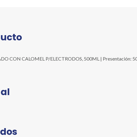
500ML
cantidad
ducto
CON CALOMEL P/ELECTRODOS, 500ML | Presentación: 500 ml.
al
ados