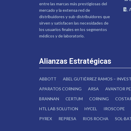
entre las marcas más prestigiosas del
mercado y la extensa red de
distribuidores y sub-distribuidores que
sirven y satisfacen las necesidades de
los usuarios finales en los segmentos
médicos y de laboratorio.
Alianzas Estratégicas
ABBOTT
ABEL GUTIÉRREZ RAMOS – INVE
APARATOS CORNING
ARSA
AVANTOR PE
BRANNAN
CERTUM
CORNING
COSTA
HTL LAB SOLUTION
HYCEL
IROSCOPE
PYREX
REPRESA
RIOS ROCHA
SOL-BA