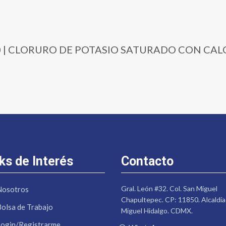
0-500 | CLORURO DE POTASIO SATURADO CON C
ks de Interés
Contacto
Gral. León #32. Col. San Miguel
Nosotros
Chapultepec. CP: 11850. Alcaldía
Bolsa de Trabajo
Miguel Hidalgo. CDMX.
Login/Registrarme