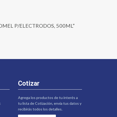
ALOMEL P/ELECTRODOS, 500ML”
Cotizar
Agrega los productos de tu interés a
:
tu lista de Cotización, envía tus datos y
recibirás todos los detalles.