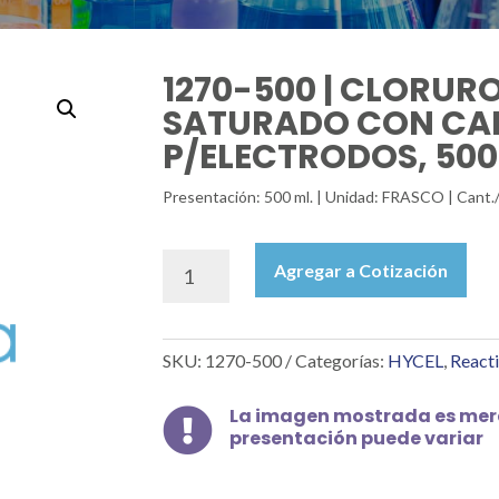
1270-500 | CLORUR
SATURADO CON CA
P/ELECTRODOS, 50
Presentación: 500 ml. | Unidad: FRASCO | Cant.
1270-
Agregar a Cotización
500
|
CLORURO
SKU:
1270-500
Categorías:
HYCEL
,
Reacti
DE
POTASIO
SATURADO
La imagen mostrada es mera

presentación puede variar
CON
CALOMEL
P/ELECTRODOS,