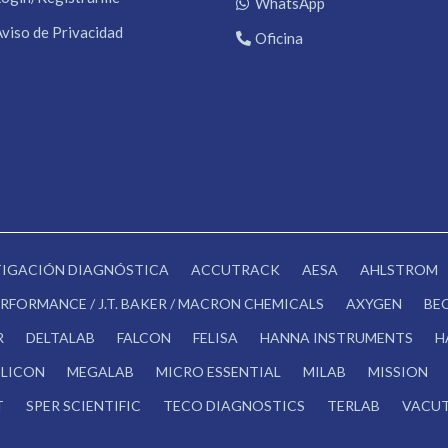
WhatsApp
Aviso de Privacidad
Oficina
STIGACIÓN DIAGNÓSTICA
ACCUTRACK
AESA
AHLSTROM
RFORMANCE / J.T. BAKER / MACRON CHEMICALS
AXYGEN
BE
R
DELTALAB
FALCON
FELISA
HANNA INSTRUMENTS
H
LICON
MEGALAB
MICRO ESSENTIAL
MILAB
MISSION
T
SPER SCIENTIFIC
TECO DIAGNOSTICS
TERLAB
VACUT