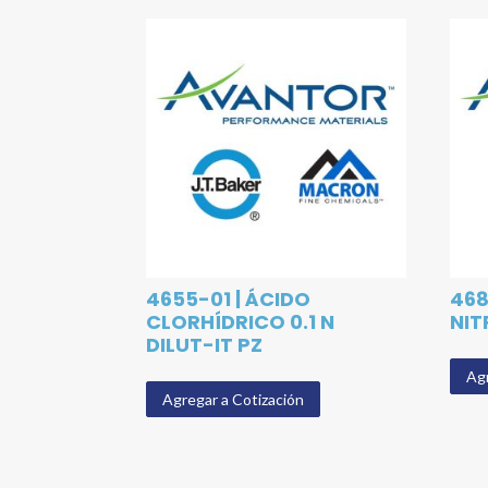
4655-01 | ÁCIDO
468
CLORHÍDRICO 0.1 N
NIT
DILUT-IT PZ
Agr
Agregar a Cotización