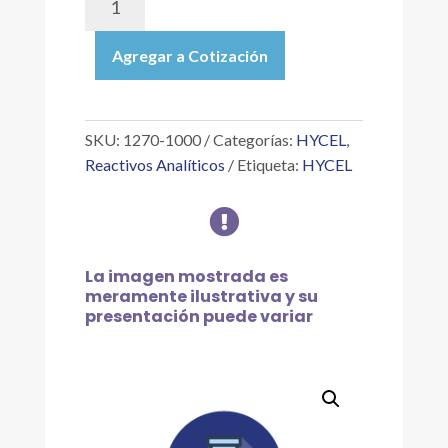
1000
|
Agregar a Cotización
CLORURO
DE
POTASIO
SATURADO
SKU:
1270-1000
Categorías:
HYCEL
,
CON
Reactivos Analíticos
Etiqueta:
HYCEL
CALOMEL
P/ELECTRODOS,

1
L
cantidad
La imagen mostrada es
meramente ilustrativa y su
presentación puede variar