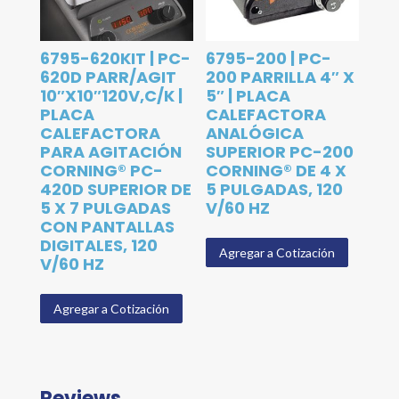
6795-620KIT | PC-
6795-200 | PC-
620D PARR/AGIT
200 PARRILLA 4″ X
10″X10″120V,C/K |
5″ | PLACA
PLACA
CALEFACTORA
CALEFACTORA
ANALÓGICA
PARA AGITACIÓN
SUPERIOR PC-200
CORNING® PC-
CORNING® DE 4 X
420D SUPERIOR DE
5 PULGADAS, 120
5 X 7 PULGADAS
V/60 HZ
CON PANTALLAS
DIGITALES, 120
Agregar a Cotización
V/60 HZ
Agregar a Cotización
Reviews