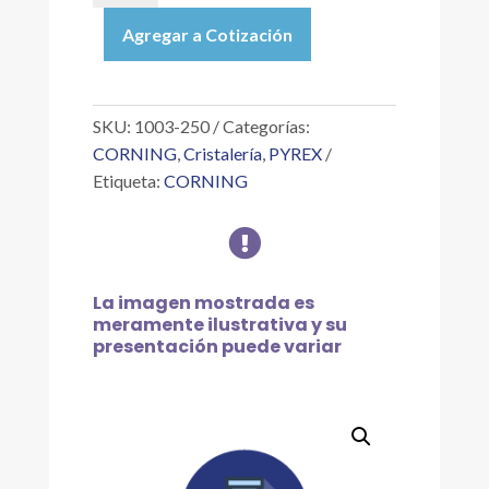
|
Agregar a Cotización
VASO
DE
PRECIPITADOS
DE
SKU:
1003-250
Categorías:
VIDRIO
CORNING
,
Cristalería
,
PYREX
REFORZADO
Etiqueta:
CORNING
250
ML

cantidad
La imagen mostrada es
meramente ilustrativa y su
presentación puede variar