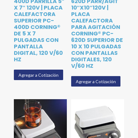
400D PARRILLA 5″
620D PARR/AGIT
X 7″ 120V | PLACA
10″X10″120V |
CALEFACTORA
PLACA
SUPERIOR PC-
CALEFACTORA
400D CORNING®
PARA AGITACIÓN
DE 5 X 7
CORNING® PC-
PULGADAS CON
620D SUPERIOR DE
PANTALLA
10 X 10 PULGADAS
DIGITAL, 120 V/60
CON PANTALLAS
HZ
DIGITALES, 120
V/60 HZ
Agregar a Cotización
Agregar a Cotización