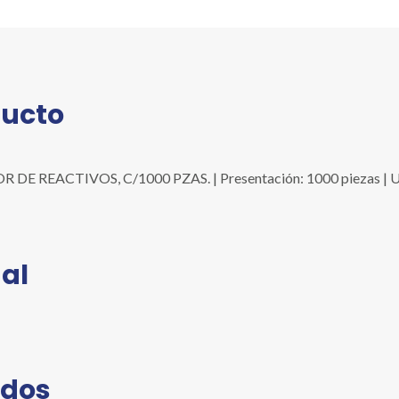
cantidad
ducto
EACTIVOS, C/1000 PZAS. | Presentación: 1000 piezas | Unida
al
ados