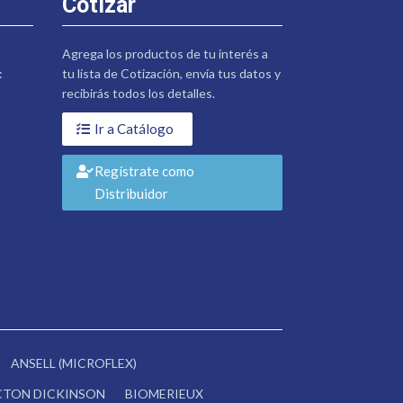
Cotizar
Agrega los productos de tu interés a
:
tu lista de Cotización, envía tus datos y
recibirás todos los detalles.
Ir a Catálogo
Regístrate como
Distribuidor
ANSELL (MICROFLEX)
CTON DICKINSON
BIOMERIEUX