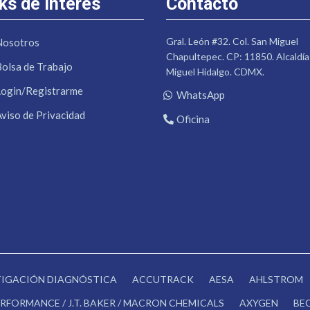
ks de Interés
Contacto
Gral. León #32. Col. San Miguel
Nosotros
Chapultepec. CP: 11850. Alcaldía
Bolsa de Trabajo
Miguel Hidalgo. CDMX.
Login/Registrarme
WhatsApp
Aviso de Privacidad
Oficina
STIGACIÓN DIAGNÓSTICA
ACCUTRACK
AESA
AHLSTROM
RFORMANCE / J.T. BAKER / MACRON CHEMICALS
AXYGEN
BE