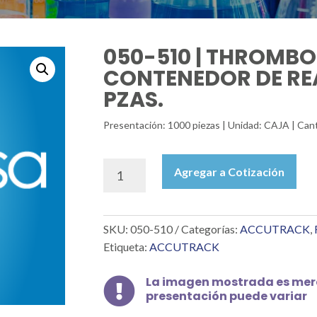
050-510 | THROMBO
CONTENEDOR DE RE
PZAS.
Presentación: 1000 piezas | Unidad: CAJA | Ca
050-
Agregar a Cotización
510
|
THROMBOSTAT
SKU:
050-510
Categorías:
ACCUTRACK
,
2:
CONTENEDOR
Etiqueta:
ACCUTRACK
DE
REACTIVOS,
La imagen mostrada es mera

C/1000
presentación puede variar
PZAS.