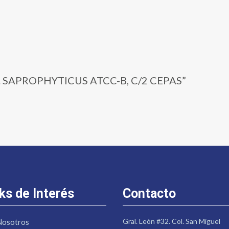
 | S. SAPROPHYTICUS ATCC-B, C/2 CEPAS”
ks de Interés
Contacto
Gral. León #32. Col. San Miguel
Nosotros