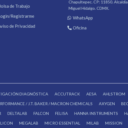
Chapultepec. CP: 11850. Alcaldía
Bolsa de Trabajo
Miguel Hidalgo. CDMX.
Login/Registrarme
WhatsApp
Aviso de Privacidad
Oficina
STIGACIÓN DIAGNÓSTICA
ACCUTRACK
AESA
AHLSTROM
RFORMANCE / J.T. BAKER / MACRON CHEMICALS
AXYGEN
BE
R
DELTALAB
FALCON
FELISA
HANNA INSTRUMENTS
H
LICON
MEGALAB
MICRO ESSENTIAL
MILAB
MISSION