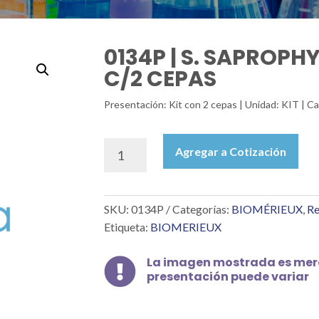
0134P | S. SAPROPH
C/2 CEPAS
Presentación: Kit con 2 cepas | Unidad: KIT | 
0134P
Agregar a Cotización
|
S.
SAPROPHYTICUS
SKU:
0134P
Categorías:
BIOMÉRIEUX
,
Re
ATCC-
B,
Etiqueta:
BIOMERIEUX
C/2
CEPAS
La imagen mostrada es mera

cantidad
presentación puede variar