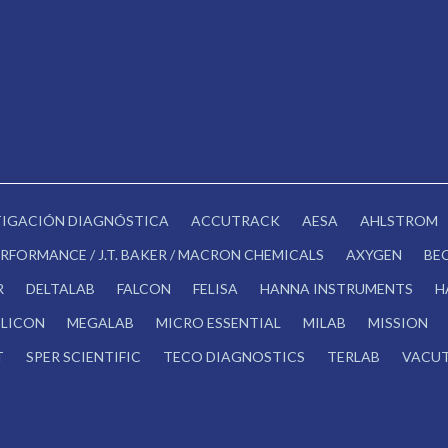
STIGACIÓN DIAGNÓSTICA
ACCUTRACK
AESA
AHLSTROM
RFORMANCE / J.T. BAKER / MACRON CHEMICALS
AXYGEN
BE
R
DELTALAB
FALCON
FELISA
HANNA INSTRUMENTS
H
LICON
MEGALAB
MICRO ESSENTIAL
MILAB
MISSION
T
SPER SCIENTIFIC
TECO DIAGNOSTICS
TERLAB
VACUT