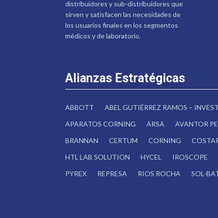
distribuidores y sub-distribuidores que
sirven y satisfacen las necesidades de
los usuarios finales en los segmentos
médicos y de laboratorio.
Alianzas Estratégicas
ABBOTT
ABEL GUTIÉRREZ RAMOS – INVE
APARATOS CORNING
ARSA
AVANTOR PE
BRANNAN
CERTUM
CORNING
COSTA
HTL LAB SOLUTION
HYCEL
IROSCOPE
PYREX
REPRESA
RIOS ROCHA
SOL-BA