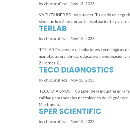
by
chucurufleza
|
Nov 18, 2023
VACUTAINER BD- Vacutainer. Tu aliado en segurida
sino que lo más importante es el paciente y la prec
TERLAB
by
chucurufleza
|
Nov 18, 2023
TERLAB Proveedor de soluciones tecnológicas de ref
manufacturera, clínica, educativa, investigación 
Z Hornos Z...
TECO DIAGNOSTICS
by
chucurufleza
|
Nov 18, 2023
TECO DIAGNOSTICS Líder de la industria en la fabr
calidad para todas las necesidades de diagnóstico.
Mostrando...
SPER SCIENTIFIC
by
chucurufleza
|
Nov 18, 2023