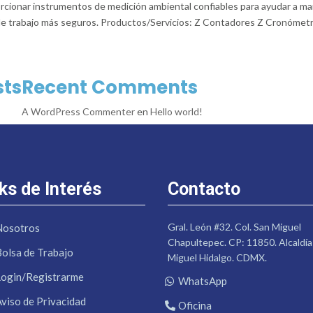
onar instrumentos de medición ambiental confiables para ayudar a ma
de trabajo más seguros. Productos/Servicios: Z Contadores Z Cronómet
sts
Recent Comments
A WordPress Commenter
en
Hello world!
ks de Interés
Contacto
Gral. León #32. Col. San Miguel
Nosotros
Chapultepec. CP: 11850. Alcaldía
Bolsa de Trabajo
Miguel Hidalgo. CDMX.
Login/Registrarme
WhatsApp
Aviso de Privacidad
Oficina