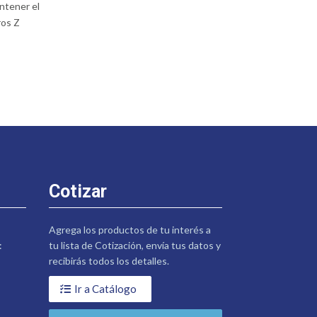
ntener el
ros Z
Cotizar
Agrega los productos de tu interés a
:
tu lista de Cotización, envía tus datos y
recibirás todos los detalles.
Ir a Catálogo