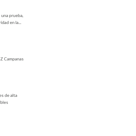
e una prueba,
dad en la...
as Z Campanas
es de alta
ibles