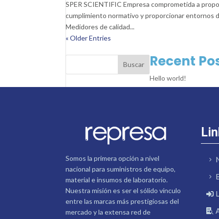
SPER SCIENTIFIC Empresa comprometida a proporci
cumplimiento normativo y proporcionar entornos 
Medidores de calidad...
« Older Entries
Recent Po
Buscar
Hello world!
Lin
Somos la primera opción a nivel
nacional para suministros de equipo,
material e insumos de laboratorio.
Nuestra misión es ser el sólido vínculo
entre las marcas más prestigiosas del
mercado y la extensa red de