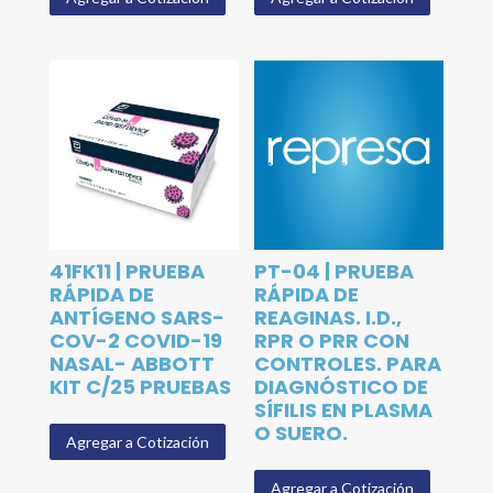
41FK11 | PRUEBA
PT-04 | PRUEBA
RÁPIDA DE
RÁPIDA DE
ANTÍGENO SARS-
REAGINAS. I.D.,
COV-2 COVID-19
RPR O PRR CON
NASAL- ABBOTT
CONTROLES. PARA
KIT C/25 PRUEBAS
DIAGNÓSTICO DE
SÍFILIS EN PLASMA
O SUERO.
Agregar a Cotización
Agregar a Cotización