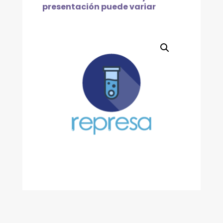
ORINA.
presentación puede variar
C/50
PBAS
cantidad