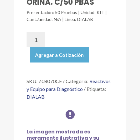
ORINA. C/50 PBAS
Presentación: 50 Pruebas | Unidad: KIT |
Cant./unidad: N/A | Línea: DIALAB
Z08070CE
|
DIAQUICK
Agregar a Cotización
MICROALBUMIN
DIPSTICK.
PRUEBA
RÁPIDA
SKU:
Z08070CE
Categoría:
Reactivos
INMUNOCROMATOGRÁFICA
y Equipo para Diagnóstico
Etiqueta:
PARA
DIALAB
LA
DETECCIÓN

CUALITATIVA
DEL
MICROALBÚMINA
La imagen mostrada es
EN
meramente ilustrativa y su