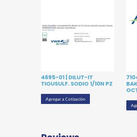
4695-01 | DILUT-IT
710
TIOUSULF. SODIO 1/10N PZ
BA
OCT
Agregar a Cotización
Agr