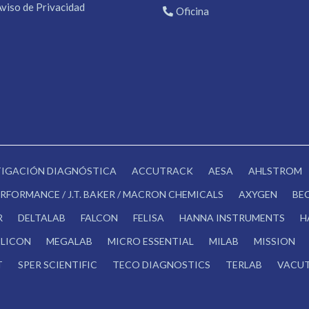
Aviso de Privacidad
Oficina
STIGACIÓN DIAGNÓSTICA
ACCUTRACK
AESA
AHLSTROM
RFORMANCE / J.T. BAKER / MACRON CHEMICALS
AXYGEN
BE
R
DELTALAB
FALCON
FELISA
HANNA INSTRUMENTS
H
LICON
MEGALAB
MICRO ESSENTIAL
MILAB
MISSION
T
SPER SCIENTIFIC
TECO DIAGNOSTICS
TERLAB
VACUT