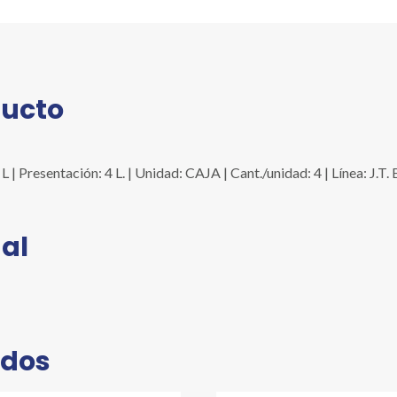
ducto
sentación: 4 L. | Unidad: CAJA | Cant./unidad: 4 | Línea: J.T
al
ados