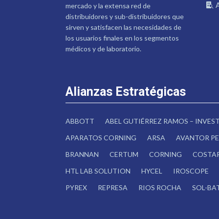
mercado y la extensa red de
distribuidores y sub-distribuidores que
sirven y satisfacen las necesidades de
los usuarios finales en los segmentos
médicos y de laboratorio.
Alianzas Estratégicas
ABBOTT
ABEL GUTIÉRREZ RAMOS – INVE
APARATOS CORNING
ARSA
AVANTOR PE
BRANNAN
CERTUM
CORNING
COSTA
HTL LAB SOLUTION
HYCEL
IROSCOPE
PYREX
REPRESA
RIOS ROCHA
SOL-BA