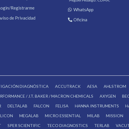
Login/Registrarme
WhatsApp
Aviso de Privacidad
Oficina
STIGACIÓN DIAGNÓSTICA
ACCUTRACK
AESA
AHLSTROM
RFORMANCE / J.T. BAKER / MACRON CHEMICALS
AXYGEN
BE
R
DELTALAB
FALCON
FELISA
HANNA INSTRUMENTS
H
LICON
MEGALAB
MICRO ESSENTIAL
MILAB
MISSION
T
SPER SCIENTIFIC
TECO DIAGNOSTICS
TERLAB
VACUT