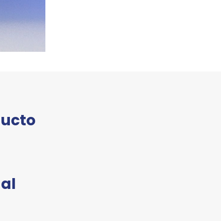
ducto
al