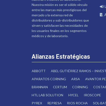
Nuestra misión es ser el sólido vínculo
entre las marcas más prestigiosas del
mercado y la extensa red de
distribuidores y sub-distribuidores que
sirven y satisfacen las necesidades de
los usuarios finales en los segmentos
médicos y de laboratorio.
Alianzas Estratégicas
ABBOTT
ABEL GUTIÉRREZ RAMOS – INVE
APARATOS CORNING
ARSA
AVANTOR PE
BRANNAN
CERTUM
CORNING
COSTA
HTL LAB SOLUTION
HYCEL
IROSCOPE
PYREX
REPRESA
RIOS ROCHA
SOL-BA