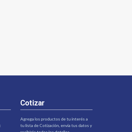
Cotizar
Agrega los productos de tu interés a
:
tu lista de Cotización, envía tus datos y
recibirás todos los detalles.