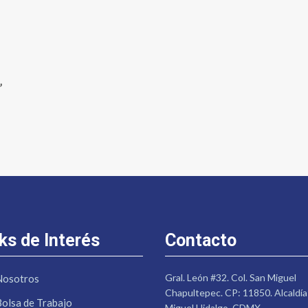
”
ks de Interés
Contacto
Gral. León #32. Col. San Miguel
Nosotros
Chapultepec. CP: 11850. Alcaldía
Bolsa de Trabajo
Miguel Hidalgo. CDMX.