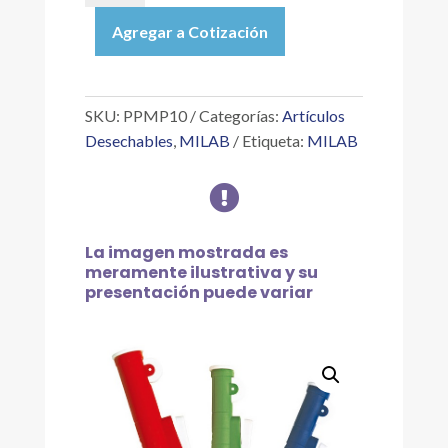
SUCCIONADOR
Agregar a Cotización
CON
EMBOLO,
PLÁSTICO,
10ML,
SKU:
PPMP10
Categorías:
Artículos
VERDE
Desechables
,
MILAB
Etiqueta:
MILAB
cantidad

La imagen mostrada es
meramente ilustrativa y su
presentación puede variar