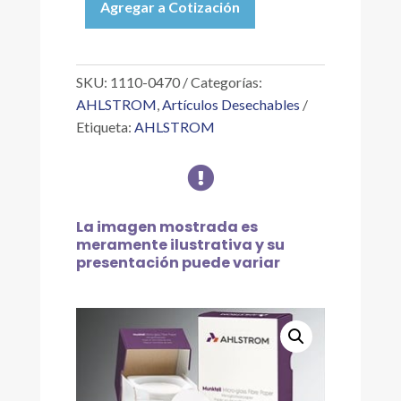
Agregar a Cotización
PAPEL
FIBRA
DE
VIDRIO
SKU:
1110-0470
Categorías:
TAMAÑO
AHLSTROM
,
Artículos Desechables
4.70CM,
Etiqueta:
AHLSTROM
C/100
cantidad

La imagen mostrada es
meramente ilustrativa y su
presentación puede variar