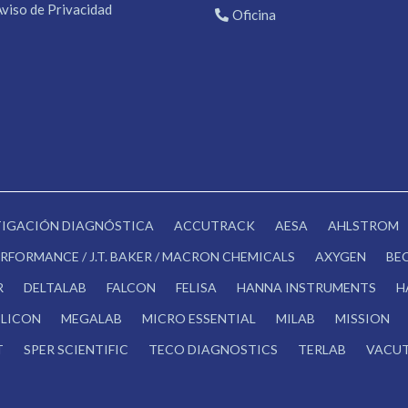
Aviso de Privacidad
Oficina
STIGACIÓN DIAGNÓSTICA
ACCUTRACK
AESA
AHLSTROM
RFORMANCE / J.T. BAKER / MACRON CHEMICALS
AXYGEN
BE
R
DELTALAB
FALCON
FELISA
HANNA INSTRUMENTS
H
LICON
MEGALAB
MICRO ESSENTIAL
MILAB
MISSION
T
SPER SCIENTIFIC
TECO DIAGNOSTICS
TERLAB
VACUT