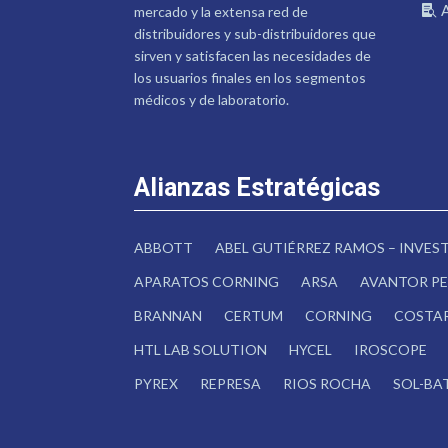
mercado y la extensa red de
distribuidores y sub-distribuidores que
sirven y satisfacen las necesidades de
los usuarios finales en los segmentos
médicos y de laboratorio.
Alianzas Estratégicas
ABBOTT
ABEL GUTIÉRREZ RAMOS – INVE
APARATOS CORNING
ARSA
AVANTOR PE
BRANNAN
CERTUM
CORNING
COSTA
HTL LAB SOLUTION
HYCEL
IROSCOPE
PYREX
REPRESA
RIOS ROCHA
SOL-BA