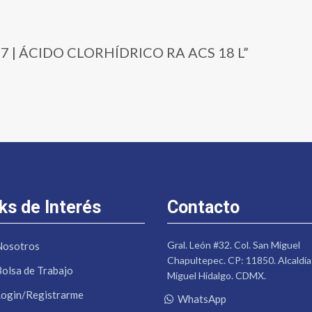
-27 | ÁCIDO CLORHÍDRICO RA ACS 18 L”
ks de Interés
Contacto
Gral. León #32. Col. San Miguel
Nosotros
Chapultepec. CP: 11850. Alcaldía
Bolsa de Trabajo
Miguel Hidalgo. CDMX.
Login/Registrarme
WhatsApp