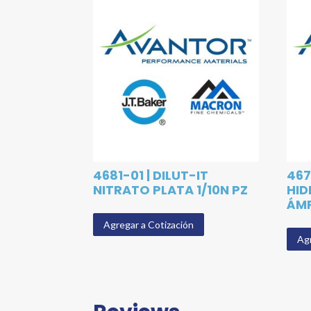
4681-01 | DILUT-IT
467
NITRATO PLATA 1/10N PZ
HID
ÁM
Agregar a Cotización
Agr