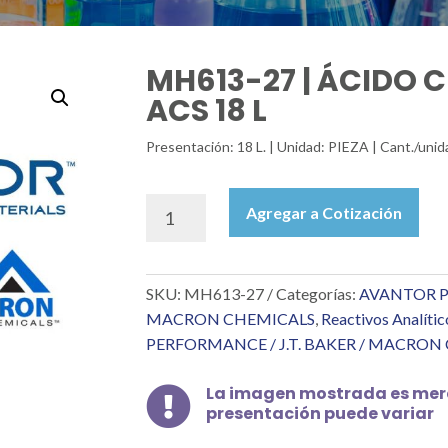
MH613-27 | ÁCIDO 
ACS 18 L
Presentación: 18 L. | Unidad: PIEZA | Cant./un
MH613-
Agregar a Cotización
27
|
ÁCIDO
SKU:
MH613-27
Categorías:
AVANTOR PE
CLORHÍDRICO
RA
MACRON CHEMICALS
,
Reactivos Analític
ACS
PERFORMANCE / J.T. BAKER / MACRON
18
L
La imagen mostrada es mera

cantidad
presentación puede variar