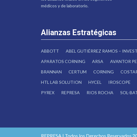
médicos y de laboratorio.
Alianzas Estratégicas
ABBOTT
ABEL GUTIÉRREZ RAMOS – INVE
APARATOS CORNING
ARSA
AVANTOR PE
BRANNAN
CERTUM
CORNING
COSTA
HTL LAB SOLUTION
HYCEL
IROSCOPE
PYREX
REPRESA
RIOS ROCHA
SOL-BA
REPRESA | Todos los Derechos Reservados 2