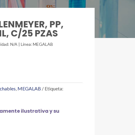
RLENMEYER, PP,
ML, C/25 PZAS
unidad: N/A | Línea: MEGALAB
echables
,
MEGALAB
Etiqueta:
mente ilustrativa y su