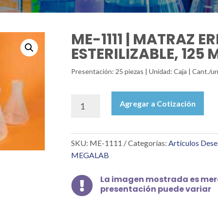
ME-1111 | MATRAZ E
ESTERILIZABLE, 125 
Presentación: 25 piezas | Unidad: Caja | Cant./
ME-
Agregar a Cotización
1111
|
MATRAZ
SKU:
ME-1111
Categorías:
Artículos Des
ERLENMEYER,
PP,
MEGALAB
ESTERILIZABLE,
125
La imagen mostrada es mera

ML,
presentación puede variar
C/25
PZAS