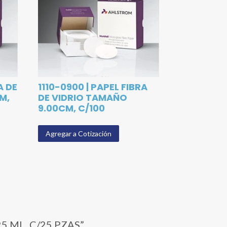
A DE
1110-0900 | PAPEL FIBRA
M,
DE VIDRIO TAMAÑO
9.00CM, C/100
Agregar a Cotización
25 ML, C/25 PZAS”