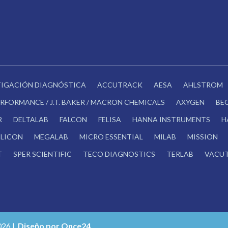
STIGACIÓN DIAGNÓSTICA
ACCUTRACK
AESA
AHLSTROM
RFORMANCE / J.T. BAKER / MACRON CHEMICALS
AXYGEN
BE
R
DELTALAB
FALCON
FELISA
HANNA INSTRUMENTS
H
LICON
MEGALAB
MICRO ESSENTIAL
MILAB
MISSION
T
SPER SCIENTIFIC
TECO DIAGNOSTICS
TERLAB
VACUT
026 |
Diseño por Once24