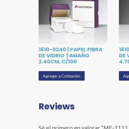
1610-0240 | PAPEL FIBRA
161
DE VIDRIO TAMAÑO
DE 
2.40CM, C/100
4.7
Agregar a Cotización
Agr
Reviews
Sé el primero en valorar “ME-11