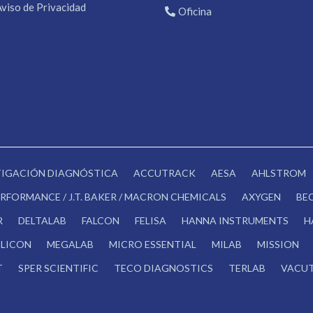
Aviso de Privacidad
Oficina
STIGACIÓN DIAGNÓSTICA
ACCUTRACK
AESA
AHLSTROM
RFORMANCE / J.T. BAKER / MACRON CHEMICALS
AXYGEN
BE
R
DELTALAB
FALCON
FELISA
HANNA INSTRUMENTS
H
LICON
MEGALAB
MICRO ESSENTIAL
MILAB
MISSION
T
SPER SCIENTIFIC
TECO DIAGNOSTICS
TERLAB
VACUT