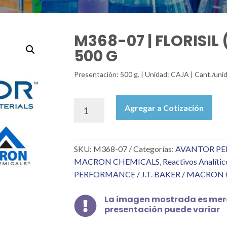
M368-07 | FLORISIL
500 G
Presentación: 500 g. | Unidad: CAJA | Cant./unid
M368-
Agregar a Cotización
07
|
FLORISIL
SKU:
M368-07
Categorías:
AVANTOR PER
(60-
100
MACRON CHEMICALS
,
Reactivos Analític
MALLA)
PERFORMANCE / J.T. BAKER / MACRON
500
G
La imagen mostrada es mera

cantidad
presentación puede variar