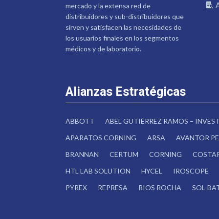
mercado y la extensa red de
distribuidores y sub-distribuidores que
sirven y satisfacen las necesidades de
los usuarios finales en los segmentos
médicos y de laboratorio.
Alianzas Estratégicas
ABBOTT
ABEL GUTIÉRREZ RAMOS – INVE
APARATOS CORNING
ARSA
AVANTOR PE
BRANNAN
CERTUM
CORNING
COSTA
HTL LAB SOLUTION
HYCEL
IROSCOPE
PYREX
REPRESA
RIOS ROCHA
SOL-BA