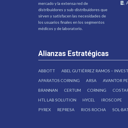
mercado y la extensa red de
distribuidores y sub-distribuidores que
sirven y satisfacen las necesidades de
los usuarios finales en los segmentos
médicos y de laboratorio.
Alianzas Estratégicas
ABBOTT
ABEL GUTIÉRREZ RAMOS – INVE
APARATOS CORNING
ARSA
AVANTOR PE
BRANNAN
CERTUM
CORNING
COSTA
HTL LAB SOLUTION
HYCEL
IROSCOPE
PYREX
REPRESA
RIOS ROCHA
SOL-BA