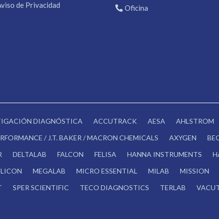
Aviso de Privacidad
Oficina
STIGACIÓN DIAGNÓSTICA
ACCUTRACK
AESA
AHLSTROM
RFORMANCE / J.T. BAKER / MACRON CHEMICALS
AXYGEN
BE
R
DELTALAB
FALCON
FELISA
HANNA INSTRUMENTS
H
LICON
MEGALAB
MICRO ESSENTIAL
MILAB
MISSION
T
SPER SCIENTIFIC
TECO DIAGNOSTICS
TERLAB
VACUT