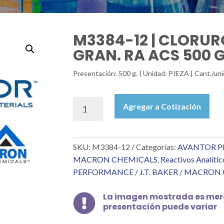
M3384-12 | CLORU
GRAN. RA ACS 500 
Presentación: 500 g. | Unidad: PIEZA | Cant./u
M3384-
Agregar a Cotización
12
|
CLORURO
SKU:
M3384-12
Categorías:
AVANTOR PE
DE
AMONIO
MACRON CHEMICALS
,
Reactivos Analític
GRAN.
PERFORMANCE / J.T. BAKER / MACRON
RA
ACS
La imagen mostrada es mera

500
presentación puede variar
G