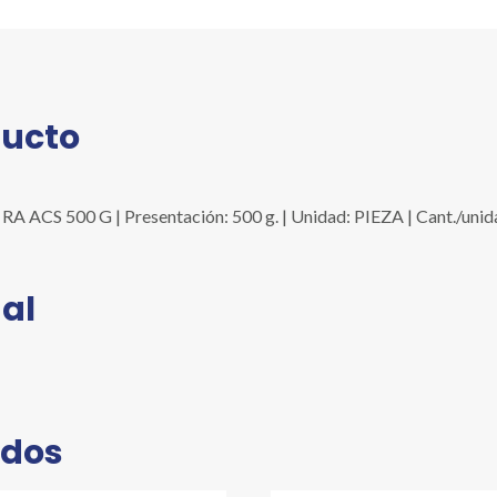
cantidad
ducto
S 500 G | Presentación: 500 g. | Unidad: PIEZA | Cant./unid
al
ados