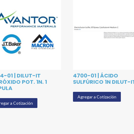
4-01 | DILUT-IT
4700-01 | ÁCIDO
RÓXIDO POT. 1N. 1
SULFÚRICO 1N DILUT-I
PULA
Agregar a Cotización
egar a Cotización