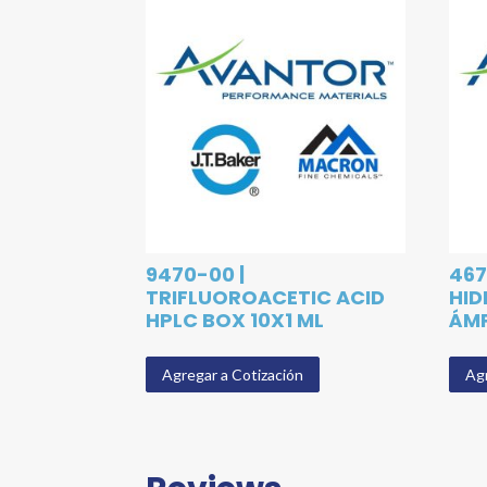
9470-00 |
467
TRIFLUOROACETIC ACID
HID
HPLC BOX 10X1 ML
ÁM
Agregar a Cotización
Agr