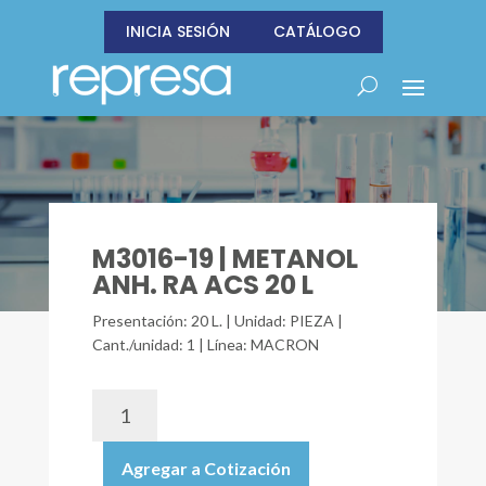
INICIA SESIÓN
CATÁLOGO
M3016-19 | METANOL
ANH. RA ACS 20 L
Presentación: 20 L. | Unidad: PIEZA |
Cant./unidad: 1 | Línea: MACRON
M3016-
19
|
Agregar a Cotización
METANOL