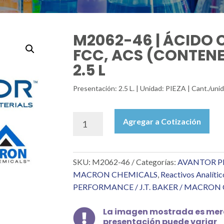
M2062-46 | ÁCIDO 
FCC, ACS (CONTEN
2.5 L
Presentación: 2.5 L. | Unidad: PIEZA | Cant./un
M2062-
Agregar a Cotización
46
|
ÁCIDO
SKU:
M2062-46
Categorías:
AVANTOR PE
CLORHÍDRICO
NF,
MACRON CHEMICALS
,
Reactivos Analític
FCC,
PERFORMANCE / J.T. BAKER / MACRON
ACS
(CONTENEDOR
La imagen mostrada es mera

SAFEMOR)
presentación puede variar