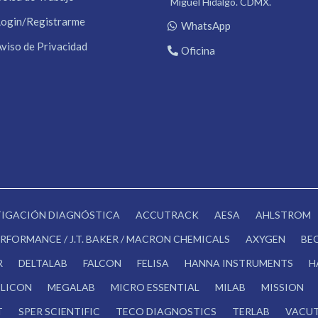
Miguel Hidalgo. CDMX.
Login/Registrarme
WhatsApp
Aviso de Privacidad
Oficina
STIGACIÓN DIAGNÓSTICA
ACCUTRACK
AESA
AHLSTROM
RFORMANCE / J.T. BAKER / MACRON CHEMICALS
AXYGEN
BE
R
DELTALAB
FALCON
FELISA
HANNA INSTRUMENTS
H
LICON
MEGALAB
MICRO ESSENTIAL
MILAB
MISSION
T
SPER SCIENTIFIC
TECO DIAGNOSTICS
TERLAB
VACUT