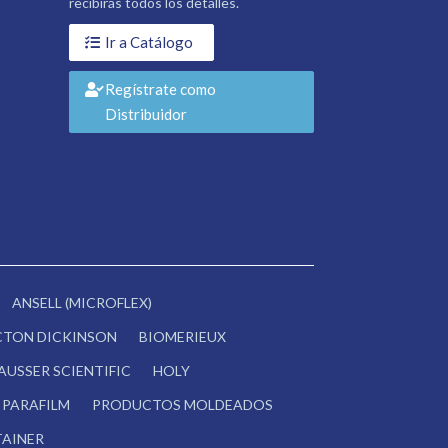
recibirás todos los detalles.
Ir a Catálogo
Regístrate como
Distribuidor
ANSELL (MICROFLEX)
CTON DICKINSON
BIOMERIEUX
AUSSER SCIENTIFIC
HOLY
PARAFILM
PRODUCTOS MOLDEADOS
AINER