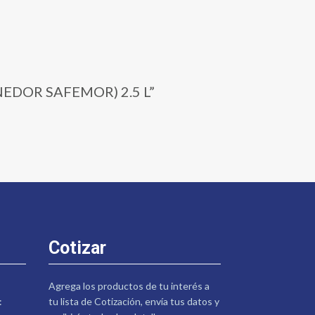
ENEDOR SAFEMOR) 2.5 L”
Cotizar
Agrega los productos de tu interés a
:
tu lista de Cotización, envía tus datos y