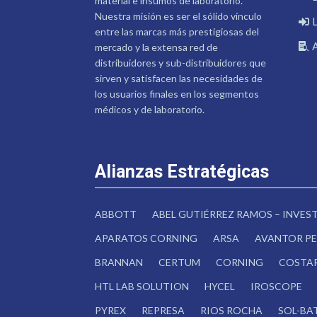
material e insumos de laboratorio.
Nuestra misión es ser el sólido vínculo
entre las marcas más prestigiosas del
mercado y la extensa red de
distribuidores y sub-distribuidores que
sirven y satisfacen las necesidades de
los usuarios finales en los segmentos
médicos y de laboratorio.
Alianzas Estratégicas
ABBOTT
ABEL GUTIÉRREZ RAMOS – INVE
APARATOS CORNING
ARSA
AVANTOR PE
BRANNAN
CERTUM
CORNING
COSTA
HTL LAB SOLUTION
HYCEL
IROSCOPE
PYREX
REPRESA
RIOS ROCHA
SOL-BA