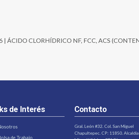
2-46 | ÁCIDO CLORHÍDRICO NF, FCC, ACS (CONT
ks de Interés
Contacto
Gral. León #32. Col. San Miguel
Nosotros
Chapultepec. CP: 11850. Alcaldía
Bolsa de Trabajo