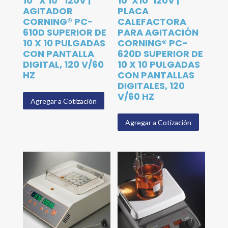
10″ X 10″ 120V |
10″X10″120V |
AGITADOR
PLACA
CORNING® PC-
CALEFACTORA
610D SUPERIOR DE
PARA AGITACIÓN
10 X 10 PULGADAS
CORNING® PC-
CON PANTALLA
620D SUPERIOR DE
DIGITAL, 120 V/60
10 X 10 PULGADAS
HZ
CON PANTALLAS
DIGITALES, 120
V/60 HZ
Agregar a Cotización
Agregar a Cotización