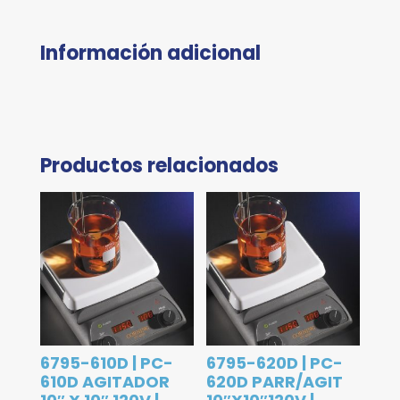
Información adicional
Productos relacionados
6795-610D | PC-
6795-620D | PC-
610D AGITADOR
620D PARR/AGIT