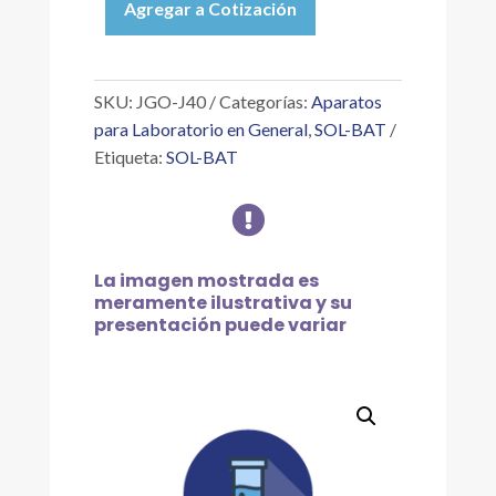
Agregar a Cotización
JUEGO
DE
ADAPTADORES
METÁLICOS
SKU:
JGO-J40
Categorías:
Aparatos
PARA
para Laboratorio en General
,
SOL-BAT
J-
Etiqueta:
SOL-BAT
40
cantidad

La imagen mostrada es
meramente ilustrativa y su
presentación puede variar