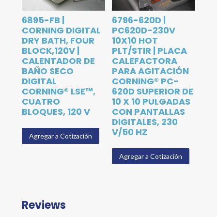
6895-FB |
6796-620D |
CORNING DIGITAL
PC620D-230V
DRY BATH, FOUR
10X10 HOT
BLOCK,120V |
PLT/STIR | PLACA
CALENTADOR DE
CALEFACTORA
BAÑO SECO
PARA AGITACIÓN
DIGITAL
CORNING® PC-
CORNING® LSE™,
620D SUPERIOR DE
CUATRO
10 X 10 PULGADAS
BLOQUES, 120 V
CON PANTALLAS
DIGITALES, 230
V/50 HZ
Agregar a Cotización
Agregar a Cotización
Reviews