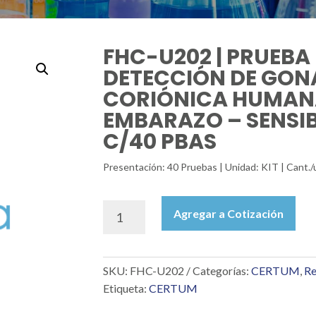
FHC-U202 | PRUEBA
DETECCIÓN DE GO
CORIÓNICA HUMAN
EMBARAZO – SENSIB
C/40 PBAS
Presentación: 40 Pruebas | Unidad: KIT | Cant.
FHC-
Agregar a Cotización
U202
|
PRUEBA
SKU:
FHC-U202
Categorías:
CERTUM
,
Re
RÁPIDA
DETECCIÓN
Etiqueta:
CERTUM
DE