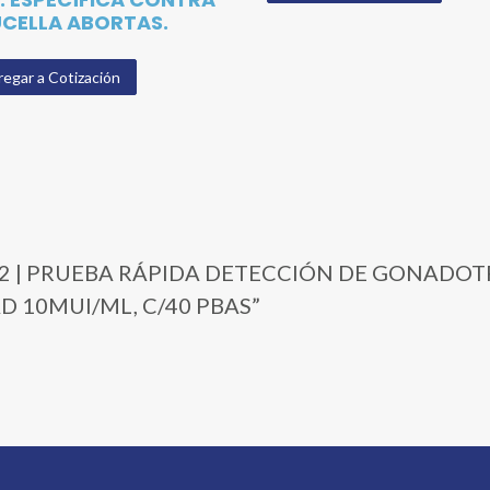
CELLA ABORTAS.
egar a Cotización
HC-U202 | PRUEBA RÁPIDA DETECCIÓN DE GON
D 10MUI/ML, C/40 PBAS”