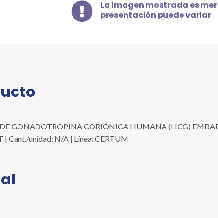
GONADOTROPINA
La imagen mostrada es mera

CORIÓNICA
presentación puede variar
HUMANA
(HCG)
EMBARAZO
-
SENSIBILIDAD
10MUI/ML,
ducto
C/40
PBAS
cantidad
N DE GONADOTROPINA CORIÓNICA HUMANA (HCG) EMBARAZ
IT | Cant./unidad: N/A | Línea: CERTUM
al