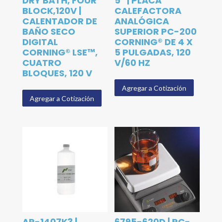
DRY BATH, FOUR
5″ | PLACA
BLOCK,120V |
CALEFACTORA
CALENTADOR DE
ANALÓGICA
BAÑO SECO
SUPERIOR PC-200
DIGITAL
CORNING® DE 4 X
CORNING® LSE™,
5 PULGADAS, 120
CUATRO
V/60 HZ
BLOQUES, 120 V
Agregar a Cotización
Agregar a Cotización
AR-1407K3 |
6795-620D | PC-