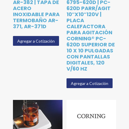
AR-382 | TAPA DE
6795-620D | PC-
ACERO
620D PARR/AGIT
INOXIDABLE PARA
10″X10″120V |
TERMOBAÑO AR-
PLACA
371, AR-371D
CALEFACTORA
PARA AGITACIÓN
CORNING® PC-
Agregar a Cotización
620D SUPERIOR DE
10 X 10 PULGADAS
CON PANTALLAS
DIGITALES, 120
V/60 HZ
Agregar a Cotización