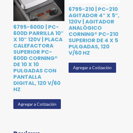
6795-210 | PC-210
AGITADOR 4″ X 5″,
120V | AGITADOR
6795-600D | PC-
ANALÓGICO
600D PARRILLA 10″
CORNING® PC-210
X 10″ 120V | PLACA
SUPERIOR DE 4 X 5
CALEFACTORA
PULGADAS, 120
SUPERIOR PC-
V/60 HZ
600D CORNING®
DE 10 X 10
Agregar a Cotización
PULGADAS CON
PANTALLA
DIGITAL, 120 V/60
HZ
Agregar a Cotización