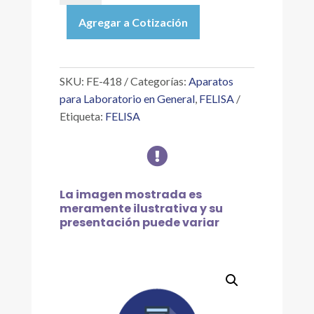
|
Agregar a Cotización
BLOQUE
DE
ALUMINIO
CON
SKU:
FE-418
Categorías:
Aparatos
12
para Laboratorio en General
,
FELISA
CAVIDADES
Etiqueta:
FELISA
PARA
TUBO

DE
20
MM
La imagen mostrada es
cantidad
meramente ilustrativa y su
presentación puede variar