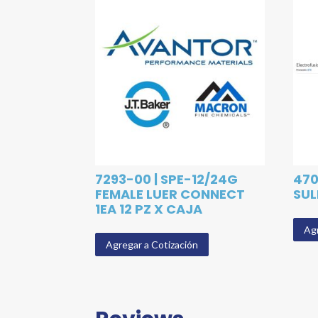
7293-00 | SPE-12/24G
470
FEMALE LUER CONNECT
SUL
1EA 12 PZ X CAJA
Agr
Agregar a Cotización