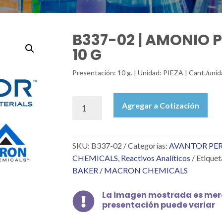
B337-02 | AMONIO 
10 G
Presentación: 10 g. | Unidad: PIEZA | Cant./unid
B337-
Agregar a Cotización
02
|
AMONIO
SKU:
B337-02
Categorías:
AVANTOR PER
PIRROLIDINA
CARB.
CHEMICALS
,
Reactivos Analíticos
Etiquet
10
BAKER / MACRON CHEMICALS
G
cantidad
La imagen mostrada es mera

presentación puede variar