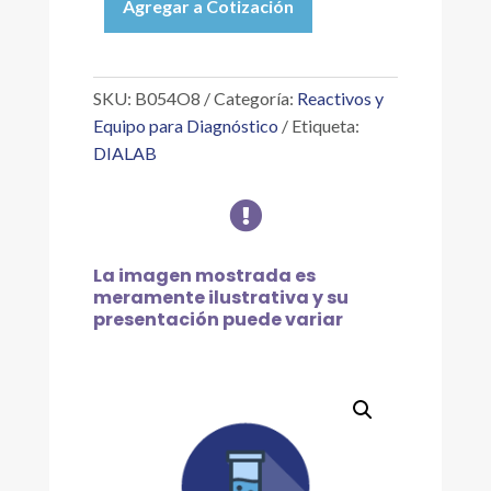
Agregar a Cotización
D
(IGM
/
IGG)
SKU:
B054O8
Categoría:
Reactivos y
cantidad
Equipo para Diagnóstico
Etiqueta:
DIALAB

La imagen mostrada es
meramente ilustrativa y su
presentación puede variar