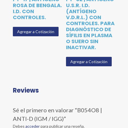
ROSA DE BENGALA.
U.S.R. I.D.
I.D. CON
(ANTÍGENO
CONTROLES.
V.D.R.L.) CON
CONTROLES. PARA
DIAGNÓSTICO DE
Agregar a Cotización
SÍFILIS EN PLASMA
O SUERO SIN
INACTIVAR.
Agregar a Cotización
Reviews
Sé el primero en valorar “B054O8 |
ANTI-D (IGM / IGG)”
Debes
acceder
para publicar una reseña.