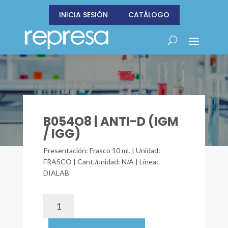
INICIA SESIÓN
CATÁLOGO
B054O8 | ANTI-D (IGM
/ IGG)
Presentación: Frasco 10 ml. | Unidad:
FRASCO | Cant./unidad: N/A | Línea:
DIALAB
B054O8
|
ANTI-