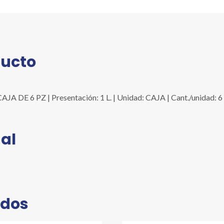
6
PZ
cantidad
ducto
E 6 PZ | Presentación: 1 L. | Unidad: CAJA | Cant./unidad: 6 |
al
ados