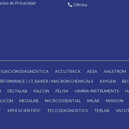
Aviso de Privacidad
Oficina
STIGACIÓN DIAGNÓSTICA
ACCUTRACK
AESA
AHLSTROM
RFORMANCE / J.T. BAKER / MACRON CHEMICALS
AXYGEN
BE
R
DELTALAB
FALCON
FELISA
HANNA INSTRUMENTS
H
LICON
MEGALAB
MICRO ESSENTIAL
MILAB
MISSION
T
SPER SCIENTIFIC
TECO DIAGNOSTICS
TERLAB
VACUT