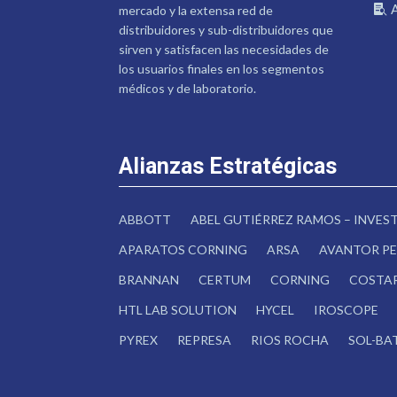
mercado y la extensa red de
distribuidores y sub-distribuidores que
sirven y satisfacen las necesidades de
los usuarios finales en los segmentos
médicos y de laboratorio.
Alianzas Estratégicas
ABBOTT
ABEL GUTIÉRREZ RAMOS – INVE
APARATOS CORNING
ARSA
AVANTOR PE
BRANNAN
CERTUM
CORNING
COSTA
HTL LAB SOLUTION
HYCEL
IROSCOPE
PYREX
REPRESA
RIOS ROCHA
SOL-BA