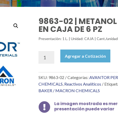
9863-02 | METANOL 
EN CAJA DE 6 PZ
Presentación: 1 L. | Unidad: CAJA | Cant./unidad:
9863-
Agregar a Cotización
02
|
METANOL
SKU:
9863-02
Categorías:
AVANTOR PER
ULTRA
LC/MS
CHEMICALS
,
Reactivos Analíticos
Etiquet
1
BAKER / MACRON CHEMICALS
L
EN
La imagen mostrada es mera

CAJA
presentación puede variar
DE