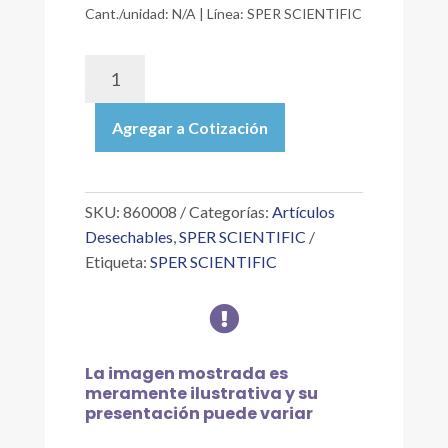
Cant./unidad: N/A | Línea: SPER SCIENTIFIC
860008
|
PH
Agregar a Cotización
4,
3
BOTELLAS
DE
SKU:
860008
Categorías:
Artículos
40ML
Desechables
,
SPER SCIENTIFIC
CADA
Etiqueta:
SPER SCIENTIFIC
UNA
PARA

840087,
850055,
850060,
La imagen mostrada es
850081,
meramente ilustrativa y su
860031
presentación puede variar
Y