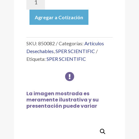
|
SONDA
Agregar a Cotización
TEMPERATURA
ATC
(PARA
USO
SKU:
850082
Categorías:
Artículos
CON
Desechables
,
SPER SCIENTIFIC
PH)
Etiqueta:
SPER SCIENTIFIC
(MEDIDORES
CALIDAD

DEL
AGUA)
cantidad
La imagen mostrada es
meramente ilustrativa y su
presentación puede variar