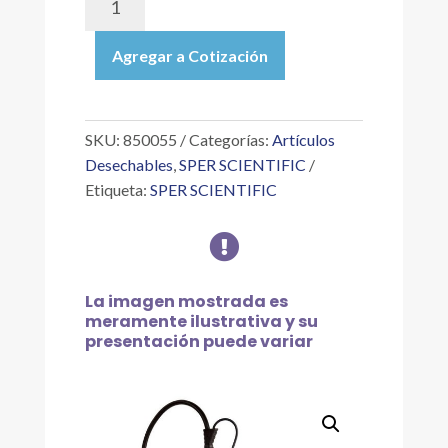
|
MEDIDOR
Agregar a Cotización
AVANZADO
PARA
PH,
ESCALA
SKU:
850055
Categorías:
Artículos
0-
Desechables
,
SPER SCIENTIFIC
14
Etiqueta:
SPER SCIENTIFIC
(MEDIDORES
CALIDAD

DEL
AGUA)
cantidad
La imagen mostrada es
meramente ilustrativa y su
presentación puede variar