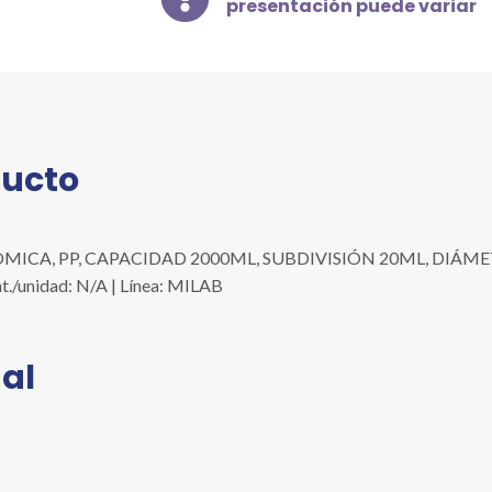
presentación puede variar
CAPACIDAD
2000ML,
SUBDIVISIÓN
20ML,
DIÁMETRO
83MM,
ALTURA
ducto
535MM,
C/4
PZAS
ÓMICA, PP, CAPACIDAD 2000ML, SUBDIVISIÓN 20ML, DIÁME
cantidad
nt./unidad: N/A | Línea: MILAB
al