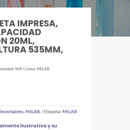
ETA IMPRESA,
APACIDAD
ÓN 20ML,
LTURA 535MM,
./unidad: N/A | Línea: MILAB
 Desechables
,
MILAB
Etiqueta:
MILAB
mente ilustrativa y su