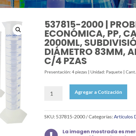
537815-2000 | PROB
ECONÓMICA, PP, C
2000ML, SUBDIVISI
DIÁMETRO 83MM, A
C/4 PZAS
Presentación: 4 piezas | Unidad: Paquete | Cant
537815-
Agregar a Cotización
2000
|
PROBETA
SKU:
537815-2000
Categorías:
Artículos
IMPRESA,
ECONÓMICA,
PP,
La imagen mostrada es mera
