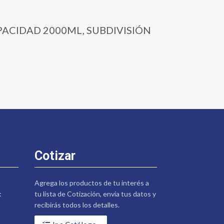
CAPACIDAD 2000ML, SUBDIVISIÓN
Cotizar
Agrega los productos de tu interés a
:
tu lista de Cotización, envía tus datos y
recibirás todos los detalles.