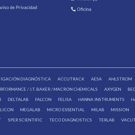
Aviso de Privacidad
Oficina
STIGACIÓN DIAGNÓSTICA
ACCUTRACK
AESA
AHLSTROM
RFORMANCE / J.T. BAKER / MACRON CHEMICALS
AXYGEN
BE
R
DELTALAB
FALCON
FELISA
HANNA INSTRUMENTS
H
LICON
MEGALAB
MICRO ESSENTIAL
MILAB
MISSION
T
SPER SCIENTIFIC
TECO DIAGNOSTICS
TERLAB
VACUT