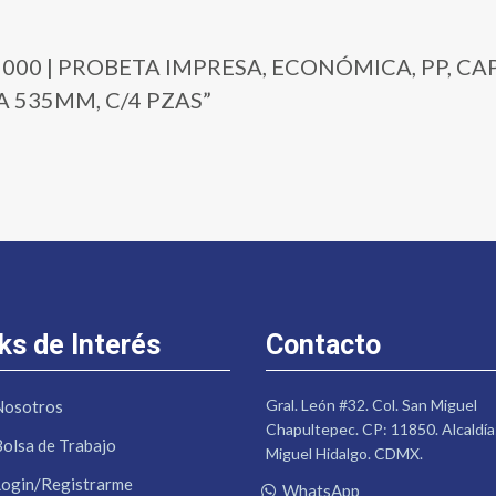
815-2000 | PROBETA IMPRESA, ECONÓMICA, PP, 
 535MM, C/4 PZAS”
ks de Interés
Contacto
Gral. León #32. Col. San Miguel
Nosotros
Chapultepec. CP: 11850. Alcaldía
Bolsa de Trabajo
Miguel Hidalgo. CDMX.
Login/Registrarme
WhatsApp