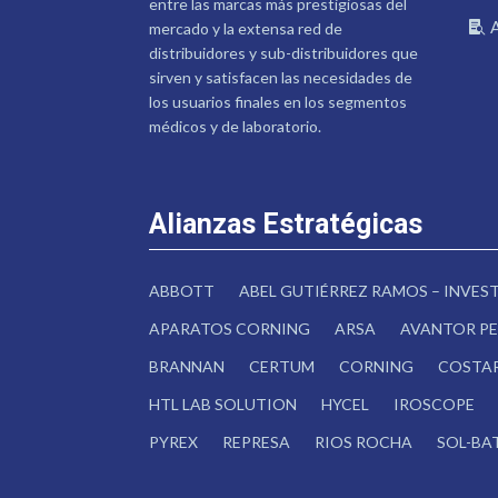
entre las marcas más prestigiosas del
mercado y la extensa red de
distribuidores y sub-distribuidores que
sirven y satisfacen las necesidades de
los usuarios finales en los segmentos
médicos y de laboratorio.
Alianzas Estratégicas
ABBOTT
ABEL GUTIÉRREZ RAMOS – INVE
APARATOS CORNING
ARSA
AVANTOR PE
BRANNAN
CERTUM
CORNING
COSTA
HTL LAB SOLUTION
HYCEL
IROSCOPE
PYREX
REPRESA
RIOS ROCHA
SOL-BA